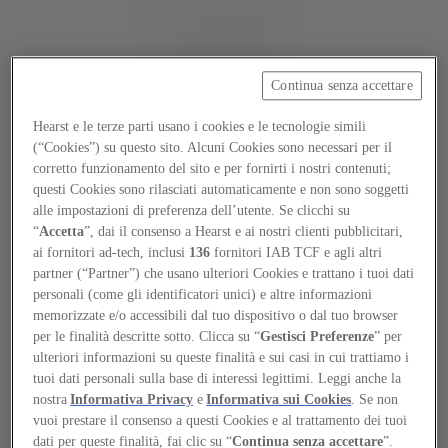
Continua senza accettare
Focus on
Now
Hearst e le terze parti usano i cookies e le tecnologie simili
(“Cookies”) su questo sito. Alcuni Cookies sono necessari per il
Contacts
corretto funzionamento del sito e per fornirti i nostri contenuti;
EN
questi Cookies sono rilasciati automaticamente e non sono soggetti
Log in
alle impostazioni di preferenza dell’utente. Se clicchi su
“
Accetta
”, dai il consenso a Hearst e ai nostri clienti pubblicitari,
ai fornitori ad-tech, inclusi
136
fornitori IAB TCF e agli altri
Home
partner (“Partner”) che usano ulteriori Cookies e trattano i tuoi dati
personali (come gli identificatori unici) e altre informazioni
Tags
memorizzate e/o accessibili dal tuo dispositivo o dal tuo browser
#birkhauserverlag
per le finalità descritte sotto. Clicca su “
Gestisci Preferenze
” per
ulteriori informazioni su queste finalità e sui casi in cui trattiamo i
#birkhauserverlag
tuoi dati personali sulla base di interessi legittimi. Leggi anche la
nostra
Informativa Privacy
e
Informativa sui Cookies
. Se non
vuoi prestare il consenso a questi Cookies e al trattamento dei tuoi
Reviews
dati per queste finalità, fai clic su “
Continua senza accettare
”.