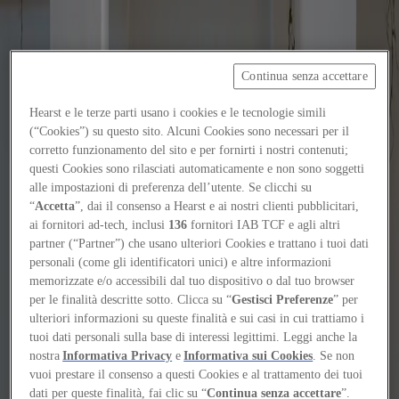
Continua senza accettare
Focus on
Now
Hearst e le terze parti usano i cookies e le tecnologie simili
(“Cookies”) su questo sito. Alcuni Cookies sono necessari per il
Contacts
corretto funzionamento del sito e per fornirti i nostri contenuti;
EN
questi Cookies sono rilasciati automaticamente e non sono soggetti
Log in
alle impostazioni di preferenza dell’utente. Se clicchi su
“
Accetta
”, dai il consenso a Hearst e ai nostri clienti pubblicitari,
ai fornitori ad-tech, inclusi
136
fornitori IAB TCF e agli altri
Home
partner (“Partner”) che usano ulteriori Cookies e trattano i tuoi dati
personali (come gli identificatori unici) e altre informazioni
Tags
memorizzate e/o accessibili dal tuo dispositivo o dal tuo browser
#coldefy
per le finalità descritte sotto. Clicca su “
Gestisci Preferenze
” per
ulteriori informazioni su queste finalità e sui casi in cui trattiamo i
#coldefy
tuoi dati personali sulla base di interessi legittimi. Leggi anche la
nostra
Informativa Privacy
e
Informativa sui Cookies
. Se non
vuoi prestare il consenso a questi Cookies e al trattamento dei tuoi
People
dati per queste finalità, fai clic su “
Continua senza accettare
”.