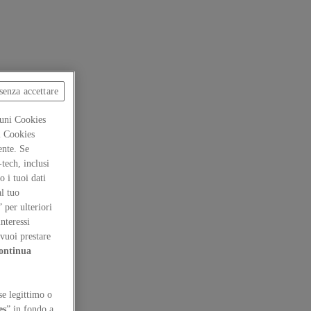
senza accettare
cuni Cookies
ti Cookies
ente. Se
-tech, inclusi
 i tuoi dati
al tuo
” per ulteriori
interessi
vuoi prestare
ontinua
se legittimo o
es
” in fondo a