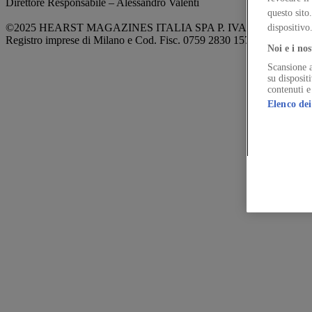
Direttore Responsabile – Alessandro Valenti
questo sito
©2025 HEARST MAGAZINES ITALIA SPA P. IVA 12212110154
dispositivo
Registro imprese di Milano e Cod. Fisc. 0759 2830 157 - Part.Iva 1
Noi e i nos
Scansione a
su disposit
contenuti e
Elenco dei