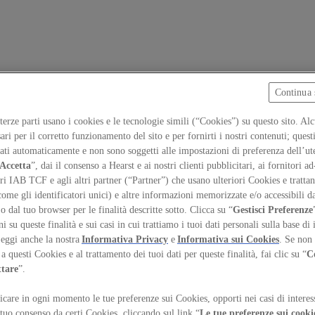
Continua 
 terze parti usano i cookies e le tecnologie simili (“Cookies”) su questo sito. Al
ari per il corretto funzionamento del sito e per fornirti i nostri contenuti; ques
iati automaticamente e non sono soggetti alle impostazioni di preferenza dell’ut
Accetta
”, dai il consenso a Hearst e ai nostri clienti pubblicitari, ai fornitori ad
ri IAB TCF e agli altri partner (“Partner”) che usano ulteriori Cookies e trattano
come gli identificatori unici) e altre informazioni memorizzate e/o accessibili d
 o dal tuo browser per le finalità descritte sotto. Clicca su “
Gestisci Preferenze
 su queste finalità e sui casi in cui trattiamo i tuoi dati personali sulla base di 
Leggi anche la nostra
Informativa Privacy
e
Informativa sui Cookies
. Se non 
a questi Cookies e al trattamento dei tuoi dati per queste finalità, fai clic su “
C
ttare
”.
care in ogni momento le tue preferenze sui Cookies, opporti nei casi di interes
temap
Preferenze sui Cookies
 tuo consenso da certi Cookies, cliccando sul link “
Le tue preferenze sui cooki