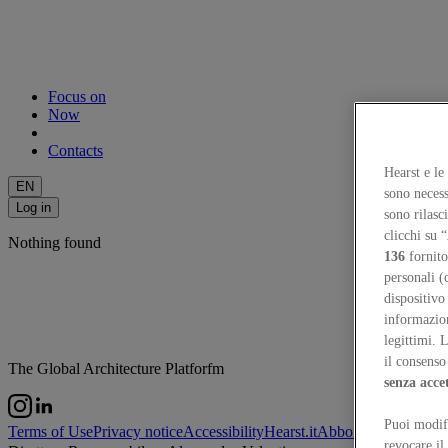
Focus on
Now
Contacts
Hearst e le
EN
sono necess
Log in
sono rilasc
clicchi su “
Nothing found
136
fornito
personali (
dispositivo
informazioni
legittimi. 
il consenso 
The Global Architecture Platforfm
senza acce
Puoi modifi
Terms of Use
Privacy notice
Accessibility
Hearst.it
Abbonationline.it
Si
revocare il