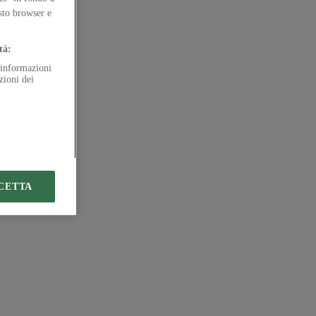
esto browser e
tà:
e informazioni
zioni dei
CETTA