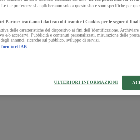
. Le tue preferenze si applicheranno solo a questo sito e sono specifiche per qu
 | VIA ROBERTO BRACCO, 6, 20159, MILANO - ITALY
.
221 2110 154 - REA di Milano 116 978 6
tri Partner trattiamo i dati raccolti tramite i Cookies per le seguenti finali
ttiva delle caratteristiche del dispositivo ai fini dell’identificazione. Archiviar
ivo e/o accedervi. Pubblicità e contenuti personalizzati, misurazione delle presta
 degli annunci, ricerche sul pubblico, sviluppo di servizi.
 fornitori IAB
ULTERIORI INFORMAZIONI
AC