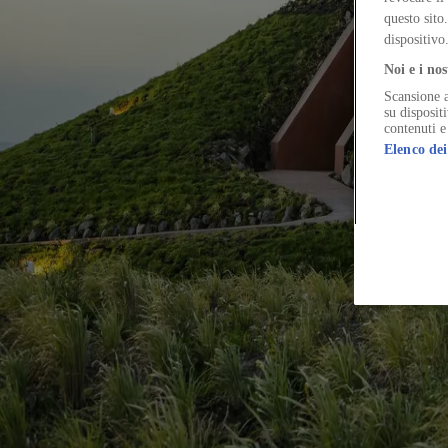
Near Addis Ababa, in Ethiopia, four structures emerge from the ground
questo sito
dispositivo
Noi e i nos
Scansione a
The Global Architecture Platforfm
su disposit
contenuti e
Elenco dei
Terms of Use
Privacy notice
Accessibility
Hearst.it
Abbonationline.it
Si
Direttore Responsabile – Alessandro Valenti
©2025 HEARST MAGAZINES ITALIA SPA P. IVA 12212110154
Registro imprese di Milano e Cod. Fisc. 0759 2830 157 - Part.Iva 1