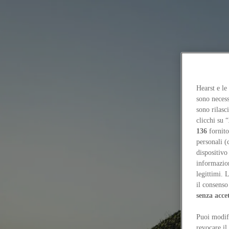
Focus on
Now
Contacts
Hearst e le
EN
sono necess
Log in
sono rilasc
clicchi su “
Home
136
fornito
Tags
personali (
dispositivo
#ethiopia
informazioni
legittimi. 
#ethiopia
il consenso 
senza acce
Projects
Puoi modifi
ET-302 Memorial: carving absence into the ground
Luisa Nannipieri
revocare il