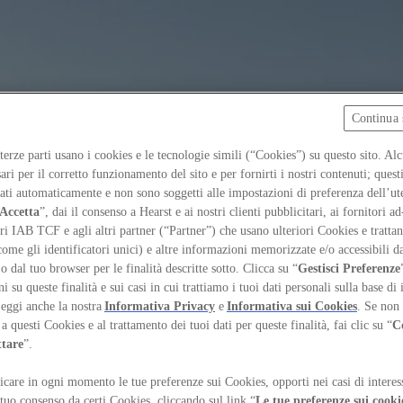
Continua 
 terze parti usano i cookies e le tecnologie simili (“Cookies”) su questo sito. Al
ari per il corretto funzionamento del sito e per fornirti i nostri contenuti; ques
iati automaticamente e non sono soggetti alle impostazioni di preferenza dell’ut
Accetta
”, dai il consenso a Hearst e ai nostri clienti pubblicitari, ai fornitori ad
ri IAB TCF e agli altri partner (“Partner”) che usano ulteriori Cookies e trattano
come gli identificatori unici) e altre informazioni memorizzate e/o accessibili d
 o dal tuo browser per le finalità descritte sotto. Clicca su “
Gestisci Preferenze
 su queste finalità e sui casi in cui trattiamo i tuoi dati personali sulla base di 
Leggi anche la nostra
Informativa Privacy
e
Informativa sui Cookies
. Se non 
a questi Cookies e al trattamento dei tuoi dati per queste finalità, fai clic su “
C
ttare
”.
care in ogni momento le tue preferenze sui Cookies, opporti nei casi di interes
 tuo consenso da certi Cookies, cliccando sul link “
Le tue preferenze sui cooki