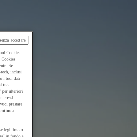
senza accettare
cuni Cookies
ti Cookies
ente. Se
-tech, inclusi
 i tuoi dati
al tuo
” per ulteriori
interessi
vuoi prestare
ontinua
se legittimo o
es
” in fondo a