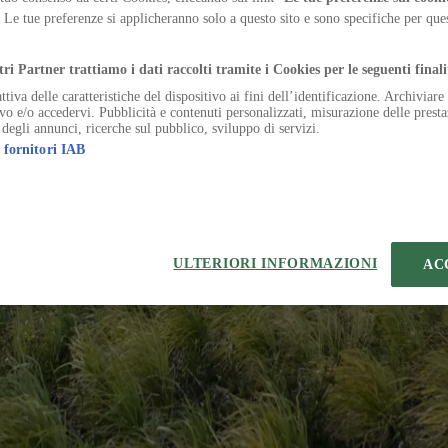
, transforming the flight’s impact site into a memorial landscape
. Le tue preferenze si applicheranno solo a questo sito e sono specifiche per qu
.
tri Partner trattiamo i dati raccolti tramite i Cookies per le seguenti finali
ttiva delle caratteristiche del dispositivo ai fini dell’identificazione. Archiviar
ivo e/o accedervi. Pubblicità e contenuti personalizzati, misurazione delle presta
 degli annunci, ricerche sul pubblico, sviluppo di servizi.
 fornitori IAB
temap
Preferenze sui Cookies
 | VIA ROBERTO BRACCO, 6, 20159, MILANO - ITALY
221 2110 154 - REA di Milano 116 978 6
ULTERIORI INFORMAZIONI
AC