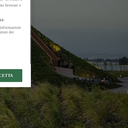
esto browser e
tà:
e informazioni
zioni dei
CETTA