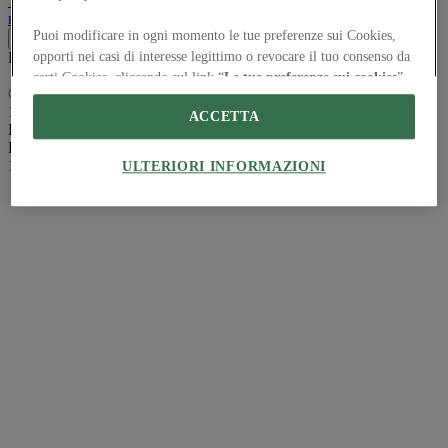
Terms of Use
Privacy
notice
Accessibility
Hearst.it
Abbonationline.it
Sitemap
Puoi modificare in ogni momento le tue preferenze sui Cookies,
Preferenze sui Cookies
Direttore Responsabile – Alessandro Valenti
opporti nei casi di interesse legittimo o revocare il tuo consenso da
certi Cookies, cliccando sul link “
Le tue preferenze sui cookies
”
©2025 HEARST MAGAZINES ITALIA SPA P. IVA
in fondo a questo sito. Le tue preferenze si applicheranno solo a
12212110154 | VIA ROBERTO BRACCO, 6, 20159, MILANO -
ACCETTA
questo sito e sono specifiche per questo browser e dispositivo.
ITALY
Registro imprese di Milano e Cod. Fisc. 0759 2830 157 - Part.Iva
Noi e i nostri Partner trattiamo i dati raccolti tramite i
1221 2110 154 - REA di Milano 116 978 6
ULTERIORI INFORMAZIONI
Cookies per le seguenti finalità:
Scansione attiva delle caratteristiche del dispositivo ai fini
dell’identificazione. Archiviare informazioni su dispositivo e/o
accedervi. Pubblicità e contenuti personalizzati, misurazione delle
prestazioni dei contenuti e degli annunci, ricerche sul pubblico,
sviluppo di servizi.
Elenco dei fornitori IAB