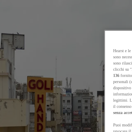
Focus on
Now
Contacts
Hearst e le
EN
sono necess
Log in
sono rilasc
clicchi su “
Home
136
fornito
Tags
personali (
dispositivo
#flutedvolume
informazioni
legittimi. 
#flutedvolume
il consenso 
senza acce
Elements
Puoi modifi
Window / Fluted Volume by Studio UF+O
Chiara Tassano
revocare il