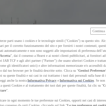
Continua 
 terze parti usano i cookies e le tecnologie simili (“Cookies”) su questo sito. Al
ari per il corretto funzionamento del sito e per fornirti i nostri contenuti; ques
iati automaticamente e non sono soggetti alle impostazioni di preferenza dell’ut
Accetta
”, dai il consenso a Hearst e ai nostri clienti pubblicitari, ai fornitori ad
ri IAB TCF e agli altri partner (“Partner”) che usano ulteriori Cookies e trattano
come gli identificatori unici) e altre informazioni memorizzate e/o accessibili d
 o dal tuo browser per le finalità descritte sotto. Clicca su “
Gestisci Preferenze
 su queste finalità e sui casi in cui trattiamo i tuoi dati personali sulla base di 
Leggi anche la nostra
Informativa Privacy
e
Informativa sui Cookies
. Se non 
a questi Cookies e al trattamento dei tuoi dati per queste finalità, fai clic su “
C
ttare
”.
care in ogni momento le tue preferenze sui Cookies, opporti nei casi di interes
 tuo consenso da certi Cookies, cliccando sul link “
Le tue preferenze sui cooki