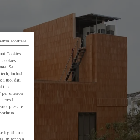
senza accettare
cuni Cookies
ti Cookies
ente. Se
-tech, inclusi
 i tuoi dati
al tuo
” per ulteriori
interessi
vuoi prestare
ontinua
se legittimo o
es
” in fondo a