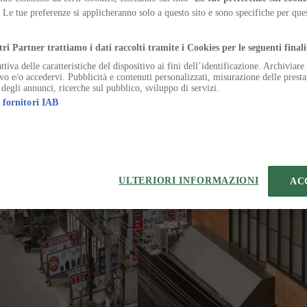
 and climatic devices, mediating the relationship between interior and ci
. Le tue preferenze si applicheranno solo a questo sito e sono specifiche per qu
.
tri Partner trattiamo i dati raccolti tramite i Cookies per le seguenti finali
ttiva delle caratteristiche del dispositivo ai fini dell’identificazione. Archiviar
ivo e/o accedervi. Pubblicità e contenuti personalizzati, misurazione delle presta
 degli annunci, ricerche sul pubblico, sviluppo di servizi.
 fornitori IAB
temap
Preferenze sui Cookies
 | VIA ROBERTO BRACCO, 6, 20159, MILANO - ITALY
221 2110 154 - REA di Milano 116 978 6
ULTERIORI INFORMAZIONI
AC