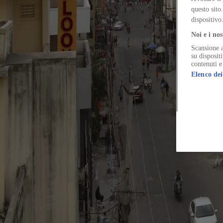
In India, the windows of a jewelry showroom act as both visual filters
questo sito
dispositivo
Noi e i nos
Scansione a
The Global Architecture Platforfm
su disposit
contenuti e
Elenco dei
Terms of Use
Privacy notice
Accessibility
Hearst.it
Abbonationline.it
Si
Direttore Responsabile – Alessandro Valenti
©2025 HEARST MAGAZINES ITALIA SPA P. IVA 12212110154
Registro imprese di Milano e Cod. Fisc. 0759 2830 157 - Part.Iva 1