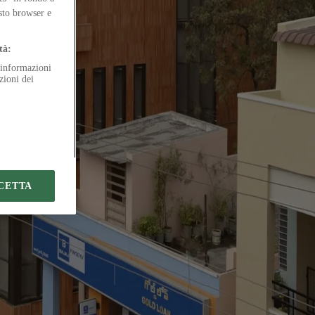
ty
esto browser e
tà:
e informazioni
zioni dei
CETTA