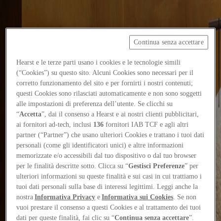
Continua senza accettare
Focus on
Now
Hearst e le terze parti usano i cookies e le tecnologie simili
(“Cookies”) su questo sito. Alcuni Cookies sono necessari per il
Contacts
corretto funzionamento del sito e per fornirti i nostri contenuti;
EN
questi Cookies sono rilasciati automaticamente e non sono soggetti
Log in
alle impostazioni di preferenza dell’utente. Se clicchi su
“
Accetta
”, dai il consenso a Hearst e ai nostri clienti pubblicitari,
ai fornitori ad-tech, inclusi
136
fornitori IAB TCF e agli altri
Home
partner (“Partner”) che usano ulteriori Cookies e trattano i tuoi dati
personali (come gli identificatori unici) e altre informazioni
Tags
memorizzate e/o accessibili dal tuo dispositivo o dal tuo browser
#frankgehry
per le finalità descritte sotto. Clicca su “
Gestisci Preferenze
” per
ulteriori informazioni su queste finalità e sui casi in cui trattiamo i
#frankgehry
tuoi dati personali sulla base di interessi legittimi. Leggi anche la
nostra
Informativa Privacy
e
Informativa sui Cookies
. Se non
vuoi prestare il consenso a questi Cookies e al trattamento dei tuoi
People
dati per queste finalità, fai clic su “
Continua senza accettare
”.