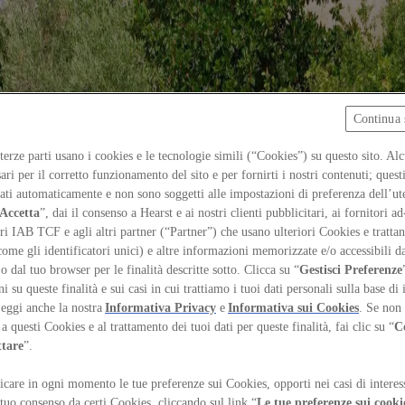
Continua 
 terze parti usano i cookies e le tecnologie simili (“Cookies”) su questo sito. Al
ari per il corretto funzionamento del sito e per fornirti i nostri contenuti; ques
iati automaticamente e non sono soggetti alle impostazioni di preferenza dell’ut
Accetta
”, dai il consenso a Hearst e ai nostri clienti pubblicitari, ai fornitori ad
ri IAB TCF e agli altri partner (“Partner”) che usano ulteriori Cookies e trattano
come gli identificatori unici) e altre informazioni memorizzate e/o accessibili d
 o dal tuo browser per le finalità descritte sotto. Clicca su “
Gestisci Preferenze
 su queste finalità e sui casi in cui trattiamo i tuoi dati personali sulla base di 
Leggi anche la nostra
Informativa Privacy
e
Informativa sui Cookies
. Se non 
a questi Cookies e al trattamento dei tuoi dati per queste finalità, fai clic su “
C
ttare
”.
care in ogni momento le tue preferenze sui Cookies, opporti nei casi di interes
ce Moretti
 tuo consenso da certi Cookies, cliccando sul link “
Le tue preferenze sui cooki