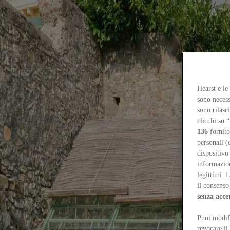
Focus on
Now
Contacts
Hearst e le
EN
sono necess
Log in
sono rilasc
clicchi su “
Home
136
fornito
Tags
personali (
dispositivo
#genoa
informazioni
legittimi. 
#genoa
il consenso 
senza acce
Events
Puoi modifi
“Riviera Moderna”: four villas put to the test
Elisabetta Canepa, Beatri
revocare il