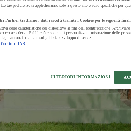
jects, rereading the modern heritage between landscape and public spac
. Le tue preferenze si applicheranno solo a questo sito e sono specifiche per qu
.
ivilege, now suspended between heritage, mass tourism, and transforma
tri Partner trattiamo i dati raccolti tramite i Cookies per le seguenti finali
ttiva delle caratteristiche del dispositivo ai fini dell’identificazione. Archiviar
efining circulation, organizing functions, and framing views
ivo e/o accedervi. Pubblicità e contenuti personalizzati, misurazione delle presta
 degli annunci, ricerche sul pubblico, sviluppo di servizi.
 fornitori IAB
ULTERIORI INFORMAZIONI
AC
temap
Preferenze sui Cookies
 | VIA ROBERTO BRACCO, 6, 20159, MILANO - ITALY
221 2110 154 - REA di Milano 116 978 6