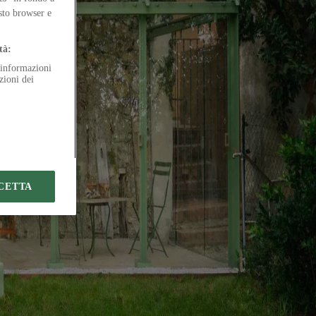
e
esto browser e
tion
tà:
e informazioni
zioni dei
CETTA