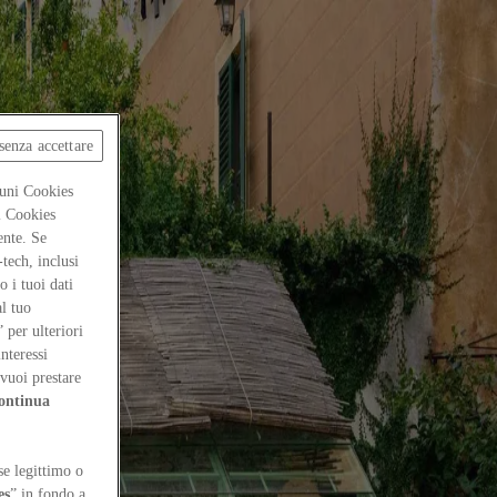
senza accettare
cuni Cookies
ti Cookies
ente. Se
-tech, inclusi
 i tuoi dati
al tuo
” per ulteriori
interessi
vuoi prestare
ontinua
se legittimo o
es
” in fondo a