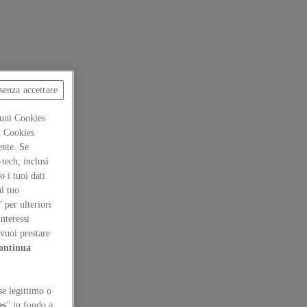
senza accettare
cuni Cookies
ti Cookies
ente. Se
-tech, inclusi
 i tuoi dati
al tuo
” per ulteriori
interessi
vuoi prestare
ontinua
se legittimo o
es
” in fondo a