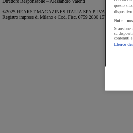
Direttore Responsabile – Alessandro Valenti
questo sito
©2025 HEARST MAGAZINES ITALIA SPA P. IVA 12212110154
dispositivo
Registro imprese di Milano e Cod. Fisc. 0759 2830 157 - Part.Iva 1
Noi e i nos
Scansione a
su disposit
contenuti e
Elenco dei