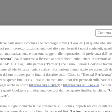
Continua 
 terze parti usano i cookies e le tecnologie simili (“Cookies”) su questo sito. Al
ari per il corretto funzionamento del sito e per fornirti i nostri contenuti; ques
iati automaticamente e non sono soggetti alle impostazioni di preferenza dell’ut
Accetta
”, dai il consenso a Hearst e ai nostri clienti pubblicitari, ai fornitori ad
ri IAB TCF e agli altri partner (“Partner”) che usano ulteriori Cookies e trattano
come gli identificatori unici) e altre informazioni memorizzate e/o accessibili d
 o dal tuo browser per le finalità descritte sotto. Clicca su “
Gestisci Preferenze
 su queste finalità e sui casi in cui trattiamo i tuoi dati personali sulla base di 
Leggi anche la nostra
Informativa Privacy
e
Informativa sui Cookies
. Se non 
a questi Cookies e al trattamento dei tuoi dati per queste finalità, fai clic su “
C
ttare
”.
care in ogni momento le tue preferenze sui Cookies, opporti nei casi di interes
temap
Preferenze sui Cookies
 tuo consenso da certi Cookies, cliccando sul link “
Le tue preferenze sui cooki