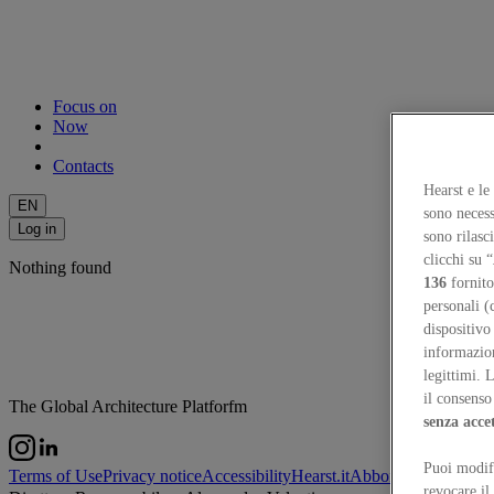
Focus on
Now
Contacts
Hearst e le
EN
sono necess
Log in
sono rilasc
clicchi su “
Nothing found
136
fornito
personali (
dispositivo
informazioni
legittimi. 
il consenso 
The Global Architecture Platforfm
senza acce
Puoi modifi
Terms of Use
Privacy notice
Accessibility
Hearst.it
Abbonationline.it
Si
revocare il