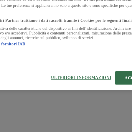
. Le tue preferenze si applicheranno solo a questo sito e sono specifiche per qu
 | VIA ROBERTO BRACCO, 6, 20159, MILANO - ITALY
.
221 2110 154 - REA di Milano 116 978 6
tri Partner trattiamo i dati raccolti tramite i Cookies per le seguenti finali
ttiva delle caratteristiche del dispositivo ai fini dell’identificazione. Archiviar
ivo e/o accedervi. Pubblicità e contenuti personalizzati, misurazione delle presta
 degli annunci, ricerche sul pubblico, sviluppo di servizi.
 fornitori IAB
ULTERIORI INFORMAZIONI
AC