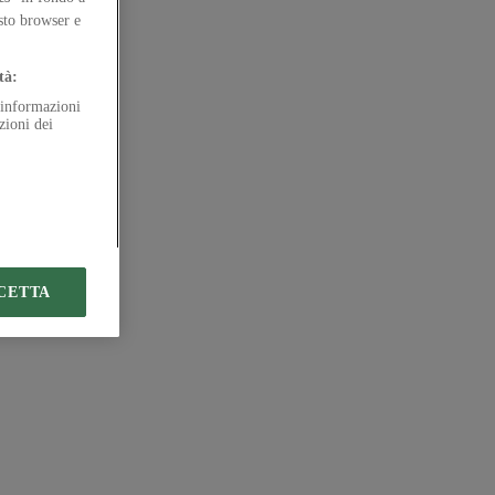
esto browser e
tà:
e informazioni
zioni dei
CETTA