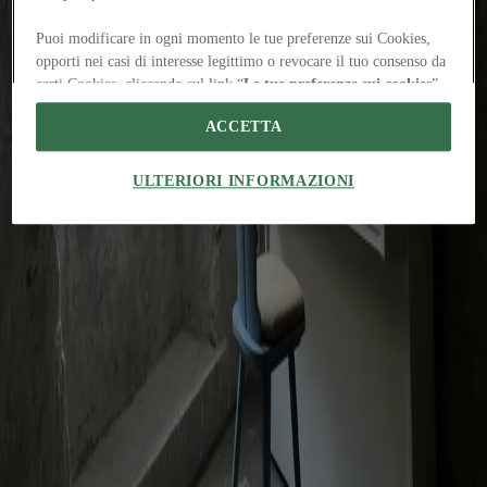
Testing at full scale: Matylda Krzykowski and Felix Ganzer
Ido
Nahari
In Hallein, Austria, an 800-year-old house becomes a prototype for
Puoi modificare in ogni momento le tue preferenze sui Cookies,
working with the existing through mock-ups, improvisation and
opporti nei casi di interesse legittimo o revocare il tuo consenso da
material restraint
certi Cookies, cliccando sul link “
Le tue preferenze sui cookies
”
in fondo a questo sito. Le tue preferenze si applicheranno solo a
ACCETTA
questo sito e sono specifiche per questo browser e dispositivo.
Noi e i nostri Partner trattiamo i dati raccolti tramite i
ULTERIORI INFORMAZIONI
Cookies per le seguenti finalità:
The Global Architecture Platforfm
Scansione attiva delle caratteristiche del dispositivo ai fini
dell’identificazione. Archiviare informazioni su dispositivo e/o
accedervi. Pubblicità e contenuti personalizzati, misurazione delle
Terms of Use
Privacy
prestazioni dei contenuti e degli annunci, ricerche sul pubblico,
sviluppo di servizi.
notice
Accessibility
Hearst.it
Abbonationline.it
Sitemap
Elenco dei fornitori IAB
Preferenze sui Cookies
Direttore Responsabile – Alessandro Valenti
©2025 HEARST MAGAZINES ITALIA SPA P. IVA
12212110154 | VIA ROBERTO BRACCO, 6, 20159, MILANO -
ITALY
Registro imprese di Milano e Cod. Fisc. 0759 2830 157 - Part.Iva
1221 2110 154 - REA di Milano 116 978 6