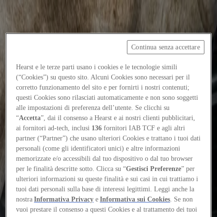
Focus on
Continua senza accettare
Now
Hearst e le terze parti usano i cookies e le tecnologie simili
Contacts
(“Cookies”) su questo sito. Alcuni Cookies sono necessari per il
corretto funzionamento del sito e per fornirti i nostri contenuti;
EN
questi Cookies sono rilasciati automaticamente e non sono soggetti
Log in
alle impostazioni di preferenza dell’utente. Se clicchi su
“
Accetta
”, dai il consenso a Hearst e ai nostri clienti pubblicitari,
Home
ai fornitori ad-tech, inclusi
136
fornitori IAB TCF e agli altri
partner (“Partner”) che usano ulteriori Cookies e trattano i tuoi dati
Tags
personali (come gli identificatori unici) e altre informazioni
memorizzate e/o accessibili dal tuo dispositivo o dal tuo browser
#ippolitopestellinilaparelli
per le finalità descritte sotto. Clicca su “
Gestisci Preferenze
” per
ulteriori informazioni su queste finalità e sui casi in cui trattiamo i
#ippolitopestellinilaparelli
tuoi dati personali sulla base di interessi legittimi. Leggi anche la
nostra
Informativa Privacy
e
Informativa sui Cookies
. Se non
Events
vuoi prestare il consenso a questi Cookies e al trattamento dei tuoi