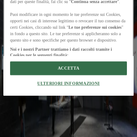
“Canicula”: the last act of “The trilogy of uncertainties”
Camilla
dati per queste finalità, fai clic su “
Continua senza accettare
”.
Giulia Barale
In Venice, 2050+ turns the Complesso dell’Ospedaletto into an
Puoi modificare in ogni momento le tue preferenze sui Cookies,
emotional experience, closing Fondazione In Between Art Film’s
opporti nei casi di interesse legittimo o revocare il tuo consenso da
trilogy
Events
certi Cookies, cliccando sul link “
Le tue preferenze sui cookies
”
Ippolito Pestellini Laparelli guest of Reframing Culture
Giulia Ricci
in fondo a questo sito. Le tue preferenze si applicheranno solo a
On January 28, Fondazione Querini Stampalia and About: present
questo sito e sono specifiche per questo browser e dispositivo.
“Performative Architecture”: a talk exploring how design meets
cultural institutions
Noi e i nostri Partner trattiamo i dati raccolti tramite i
Reviews
Cookies per le seguenti finalità:
Art, architecture, and snow: from the Alps to the Andes
Giulia Ricci
Scansione attiva delle caratteristiche del dispositivo ai fini
With Milano Cortina 2026 approaching, the exhibition “Fuoripista”
dell’identificazione. Archiviare informazioni su dispositivo e/o
ACCETTA
by 2050+ and gres art 671 explores winter in the age of climate
accedervi. Pubblicità e contenuti personalizzati, misurazione delle
crises
prestazioni dei contenuti e degli annunci, ricerche sul pubblico,
sviluppo di servizi.
ULTERIORI INFORMAZIONI
Elenco dei fornitori IAB
The Global Architecture Platforfm
Terms of Use
Privacy
notice
Accessibility
Hearst.it
Abbonationline.it
Sitemap