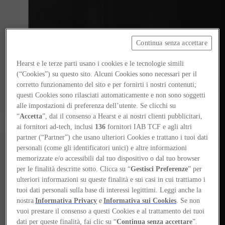
Continua senza accettare
Focus on
Now
Hearst e le terze parti usano i cookies e le tecnologie simili
(“Cookies”) su questo sito. Alcuni Cookies sono necessari per il
Contacts
corretto funzionamento del sito e per fornirti i nostri contenuti;
EN
questi Cookies sono rilasciati automaticamente e non sono soggetti
Log in
alle impostazioni di preferenza dell’utente. Se clicchi su
“
Accetta
”, dai il consenso a Hearst e ai nostri clienti pubblicitari,
ai fornitori ad-tech, inclusi
136
fornitori IAB TCF e agli altri
Home
partner (“Partner”) che usano ulteriori Cookies e trattano i tuoi dati
personali (come gli identificatori unici) e altre informazioni
Tags
memorizzate e/o accessibili dal tuo dispositivo o dal tuo browser
#karimnader
per le finalità descritte sotto. Clicca su “
Gestisci Preferenze
” per
ulteriori informazioni su queste finalità e sui casi in cui trattiamo i
#karimnader
tuoi dati personali sulla base di interessi legittimi. Leggi anche la
nostra
Informativa Privacy
e
Informativa sui Cookies
. Se non
vuoi prestare il consenso a questi Cookies e al trattamento dei tuoi
People
dati per queste finalità, fai clic su “
Continua senza accettare
”.