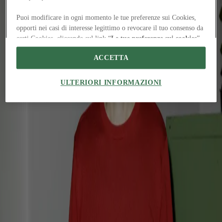
Tobias Wallisser: beyond the blueprints
Ido Nahari
LAVA’s co-director discusses research, climate and generative tools
as ways to test architecture against futures that cannot be fully
Puoi modificare in ogni momento le tue preferenze sui Cookies,
predicted
opporti nei casi di interesse legittimo o revocare il tuo consenso da
certi Cookies, cliccando sul link “
Le tue preferenze sui cookies
”
in fondo a questo sito. Le tue preferenze si applicheranno solo a
ACCETTA
questo sito e sono specifiche per questo browser e dispositivo.
Noi e i nostri Partner trattiamo i dati raccolti tramite i
The Global Architecture Platforfm
ULTERIORI INFORMAZIONI
Cookies per le seguenti finalità:
Scansione attiva delle caratteristiche del dispositivo ai fini
dell’identificazione. Archiviare informazioni su dispositivo e/o
Terms of Use
Privacy
accedervi. Pubblicità e contenuti personalizzati, misurazione delle
notice
Accessibility
Hearst.it
Abbonationline.it
Sitemap
prestazioni dei contenuti e degli annunci, ricerche sul pubblico,
sviluppo di servizi.
Preferenze sui Cookies
Elenco dei fornitori IAB
Direttore Responsabile – Alessandro Valenti
©2025 HEARST MAGAZINES ITALIA SPA P. IVA
12212110154 | VIA ROBERTO BRACCO, 6, 20159, MILANO -
ITALY
Registro imprese di Milano e Cod. Fisc. 0759 2830 157 - Part.Iva
1221 2110 154 - REA di Milano 116 978 6