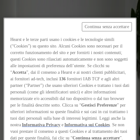
Continua senza accettare
Focus on
Now
Hearst e le terze parti usano i cookies e le tecnologie simili
(“Cookies”) su questo sito. Alcuni Cookies sono necessari per il
Contacts
corretto funzionamento del sito e per fornirti i nostri contenuti;
EN
questi Cookies sono rilasciati automaticamente e non sono soggetti
Log in
alle impostazioni di preferenza dell’utente. Se clicchi su
“
Accetta
”, dai il consenso a Hearst e ai nostri clienti pubblicitari,
ai fornitori ad-tech, inclusi
136
fornitori IAB TCF e agli altri
Home
partner (“Partner”) che usano ulteriori Cookies e trattano i tuoi dati
personali (come gli identificatori unici) e altre informazioni
Tags
memorizzate e/o accessibili dal tuo dispositivo o dal tuo browser
#lavaarchitects
per le finalità descritte sotto. Clicca su “
Gestisci Preferenze
” per
ulteriori informazioni su queste finalità e sui casi in cui trattiamo i
#lavaarchitects
tuoi dati personali sulla base di interessi legittimi. Leggi anche la
nostra
Informativa Privacy
e
Informativa sui Cookies
. Se non
vuoi prestare il consenso a questi Cookies e al trattamento dei tuoi
People
dati per queste finalità, fai clic su “
Continua senza accettare
”.