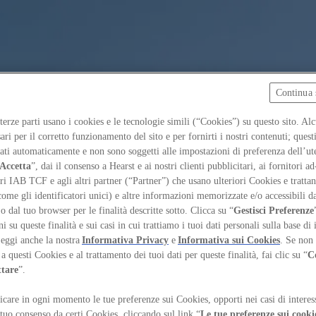
Continua 
 terze parti usano i cookies e le tecnologie simili (“Cookies”) su questo sito. Al
ari per il corretto funzionamento del sito e per fornirti i nostri contenuti; ques
iati automaticamente e non sono soggetti alle impostazioni di preferenza dell’ut
Accetta
”, dai il consenso a Hearst e ai nostri clienti pubblicitari, ai fornitori ad
ri IAB TCF e agli altri partner (“Partner”) che usano ulteriori Cookies e trattano
come gli identificatori unici) e altre informazioni memorizzate e/o accessibili d
 o dal tuo browser per le finalità descritte sotto. Clicca su “
Gestisci Preferenze
 su queste finalità e sui casi in cui trattiamo i tuoi dati personali sulla base di 
Leggi anche la nostra
Informativa Privacy
e
Informativa sui Cookies
. Se non 
a questi Cookies e al trattamento dei tuoi dati per queste finalità, fai clic su “
C
ttare
”.
care in ogni momento le tue preferenze sui Cookies, opporti nei casi di interes
massi
 tuo consenso da certi Cookies, cliccando sul link “
Le tue preferenze sui cooki