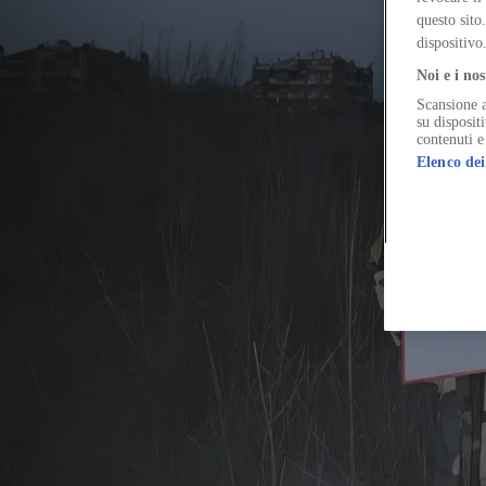
Winners of the Prix du Livre Autoédité from Fondation Henri Cartier-
questo sito
dispositivo
Noi e i nos
Scansione a
The Global Architecture Platforfm
su disposit
contenuti e
Elenco dei
Terms of Use
Privacy notice
Accessibility
Hearst.it
Abbonationline.it
Si
Direttore Responsabile – Alessandro Valenti
©2025 HEARST MAGAZINES ITALIA SPA P. IVA 12212110154
Registro imprese di Milano e Cod. Fisc. 0759 2830 157 - Part.Iva 1