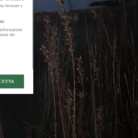
ies through CONIFA
esto browser e
tà:
e informazioni
zioni dei
CETTA