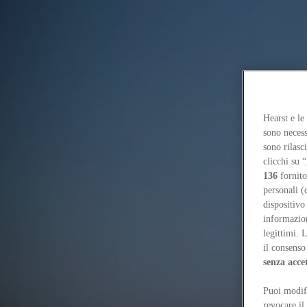
Focus on
Now
Contacts
Hearst e le
EN
sono necess
Log in
sono rilasc
clicchi su “
Home
136
fornito
Tags
personali (
dispositivo
#manfredipantanella
informazioni
legittimi. 
#manfredipantanella
il consenso 
senza acce
People
Puoi modifi
Parlamenti e Pantanella: football off the map
Kamil Dalkir, Chiara To
revocare il