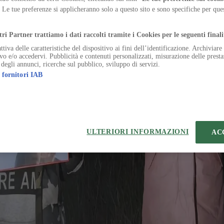
Bresson, the photographers trace maps, borders and territorial identit
. Le tue preferenze si applicheranno solo a questo sito e sono specifiche per qu
.
tri Partner trattiamo i dati raccolti tramite i Cookies per le seguenti finali
ttiva delle caratteristiche del dispositivo ai fini dell’identificazione. Archiviar
ivo e/o accedervi. Pubblicità e contenuti personalizzati, misurazione delle presta
 degli annunci, ricerche sul pubblico, sviluppo di servizi.
 fornitori IAB
temap
Preferenze sui Cookies
 | VIA ROBERTO BRACCO, 6, 20159, MILANO - ITALY
221 2110 154 - REA di Milano 116 978 6
ULTERIORI INFORMAZIONI
AC