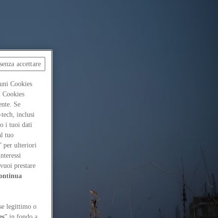
senza accettare
cuni Cookies
ti Cookies
ente. Se
-tech, inclusi
 i tuoi dati
al tuo
” per ulteriori
interessi
vuoi prestare
ontinua
se legittimo o
es
” in fondo a