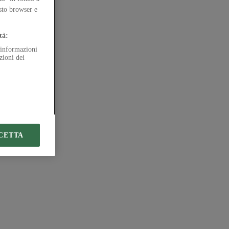
esto browser e
tà:
e informazioni
zioni dei
CETTA