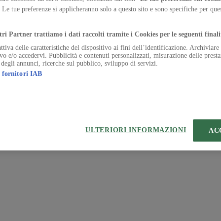
. Le tue preferenze si applicheranno solo a questo sito e sono specifiche per qu
 | VIA ROBERTO BRACCO, 6, 20159, MILANO - ITALY
.
221 2110 154 - REA di Milano 116 978 6
tri Partner trattiamo i dati raccolti tramite i Cookies per le seguenti finali
ttiva delle caratteristiche del dispositivo ai fini dell’identificazione. Archiviar
ivo e/o accedervi. Pubblicità e contenuti personalizzati, misurazione delle presta
 degli annunci, ricerche sul pubblico, sviluppo di servizi.
 fornitori IAB
ULTERIORI INFORMAZIONI
AC