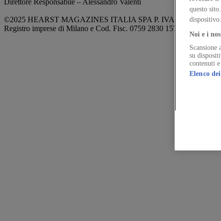
Direttore Responsabile – Alessandro Valenti
questo sito
©2025 HEARST MAGAZINES ITALIA SPA P. IVA 12212110154
dispositivo
Registro imprese di Milano e Cod. Fisc. 0759 2830 157 - Part.Iva 1
Noi e i nos
Scansione a
su disposit
contenuti e
Elenco dei