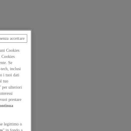
senza accettare
cuni Cookies
ti Cookies
ente. Se
-tech, inclusi
 i tuoi dati
al tuo
” per ulteriori
interessi
vuoi prestare
ontinua
se legittimo o
es
” in fondo a