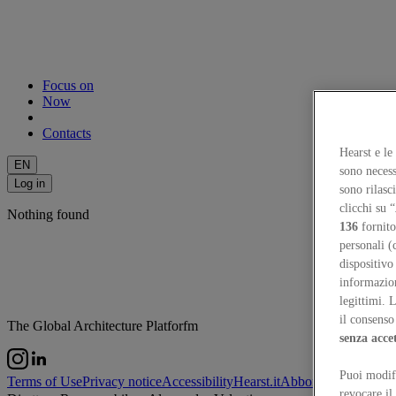
Focus on
Now
Contacts
Hearst e le
EN
sono necess
Log in
sono rilasc
clicchi su “
Nothing found
136
fornito
personali (
dispositivo
informazioni
legittimi. 
il consenso 
The Global Architecture Platforfm
senza acce
Puoi modifi
Terms of Use
Privacy notice
Accessibility
Hearst.it
Abbonationline.it
Si
revocare il