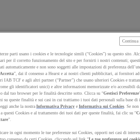
Continua 
 terze parti usano i cookies e le tecnologie simili (“Cookies”) su questo sito. Al
ari per il corretto funzionamento del sito e per fornirti i nostri contenuti; ques
iati automaticamente e non sono soggetti alle impostazioni di preferenza dell’ut
Accetta
”, dai il consenso a Hearst e ai nostri clienti pubblicitari, ai fornitori ad
ri IAB TCF e agli altri partner (“Partner”) che usano ulteriori Cookies e trattano
come gli identificatori unici) e altre informazioni memorizzate e/o accessibili d
 o dal tuo browser per le finalità descritte sotto. Clicca su “
Gestisci Preferenze
 su queste finalità e sui casi in cui trattiamo i tuoi dati personali sulla base di 
Leggi anche la nostra
Informativa Privacy
e
Informativa sui Cookies
. Se non 
a questi Cookies e al trattamento dei tuoi dati per queste finalità, fai clic su “
C
ttare
”.
care in ogni momento le tue preferenze sui Cookies, opporti nei casi di interes
temap
Preferenze sui Cookies
 tuo consenso da certi Cookies, cliccando sul link “
Le tue preferenze sui cooki