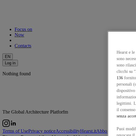
Focus on
Now
Contacts
Hearst e le
EN
sono necess
Log in
sono rilasc
clicchi su “
Nothing found
136
fornito
personali (
dispositivo
informazioni
legittimi. 
il consenso 
The Global Architecture Platforfm
senza acce
Puoi modifi
Terms of Use
Privacy notice
Accessibility
Hearst.it
Abbonationline.it
Si
revocare il