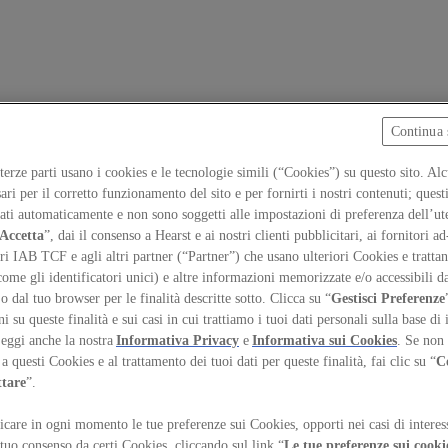
Continua 
 terze parti usano i cookies e le tecnologie simili (“Cookies”) su questo sito. Al
ari per il corretto funzionamento del sito e per fornirti i nostri contenuti; ques
iati automaticamente e non sono soggetti alle impostazioni di preferenza dell’ut
Accetta
”, dai il consenso a Hearst e ai nostri clienti pubblicitari, ai fornitori ad
ri IAB TCF e agli altri partner (“Partner”) che usano ulteriori Cookies e trattano
come gli identificatori unici) e altre informazioni memorizzate e/o accessibili d
 o dal tuo browser per le finalità descritte sotto. Clicca su “
Gestisci Preferenze
 su queste finalità e sui casi in cui trattiamo i tuoi dati personali sulla base di 
Leggi anche la nostra
Informativa Privacy
e
Informativa sui Cookies
. Se non 
a questi Cookies e al trattamento dei tuoi dati per queste finalità, fai clic su “
C
ttare
”.
care in ogni momento le tue preferenze sui Cookies, opporti nei casi di interes
temap
Preferenze sui Cookies
 tuo consenso da certi Cookies, cliccando sul link “
Le tue preferenze sui cooki