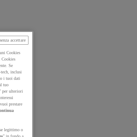
senza accettare
cuni Cookies
ti Cookies
ente. Se
-tech, inclusi
 i tuoi dati
al tuo
” per ulteriori
interessi
vuoi prestare
ontinua
se legittimo o
es
” in fondo a