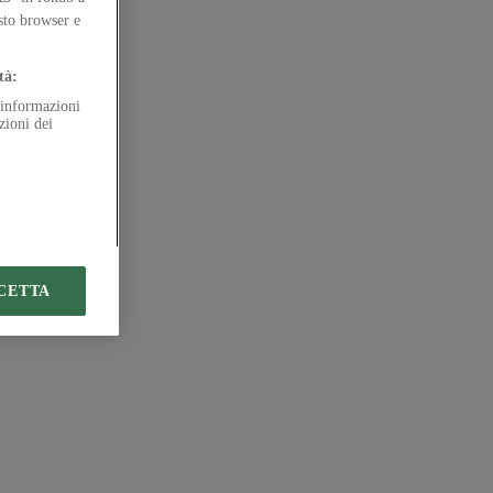
esto browser e
tà:
e informazioni
zioni dei
CETTA