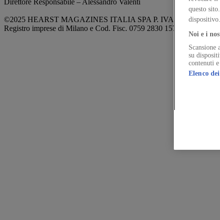
Direttore Responsabile – Alessandro Valenti
questo sito
©2025 HEARST MAGAZINES ITALIA SPA P. IVA 12212110154
dispositivo
Registro imprese di Milano e Cod. Fisc. 0759 2830 157 - Part.Iva 1
Noi e i nos
Scansione a
su disposit
contenuti e
Elenco dei