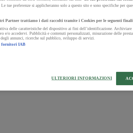
. Le tue preferenze si applicheranno solo a questo sito e sono specifiche per qu
 | VIA ROBERTO BRACCO, 6, 20159, MILANO - ITALY
.
221 2110 154 - REA di Milano 116 978 6
tri Partner trattiamo i dati raccolti tramite i Cookies per le seguenti finali
ttiva delle caratteristiche del dispositivo ai fini dell’identificazione. Archiviar
ivo e/o accedervi. Pubblicità e contenuti personalizzati, misurazione delle presta
 degli annunci, ricerche sul pubblico, sviluppo di servizi.
 fornitori IAB
ULTERIORI INFORMAZIONI
AC