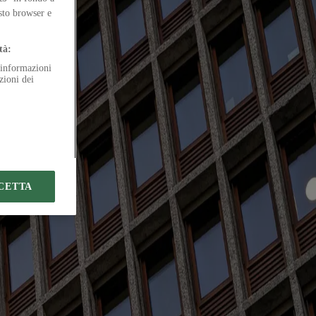
access
esto browser e
tà:
e informazioni
zioni dei
CETTA