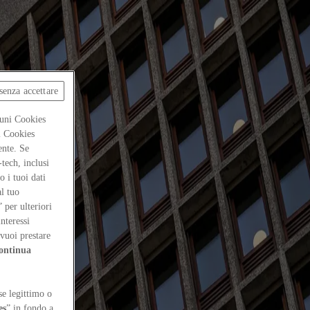
senza accettare
cuni Cookies
ti Cookies
ente. Se
-tech, inclusi
 i tuoi dati
al tuo
” per ulteriori
interessi
vuoi prestare
ontinua
se legittimo o
es
” in fondo a