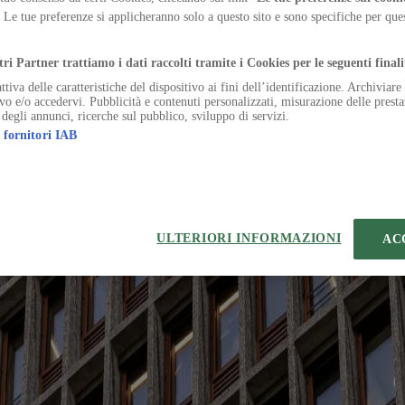
ent quarter as a secure civic campus, balancing protection and public 
. Le tue preferenze si applicheranno solo a questo sito e sono specifiche per qu
.
tri Partner trattiamo i dati raccolti tramite i Cookies per le seguenti finali
ttiva delle caratteristiche del dispositivo ai fini dell’identificazione. Archiviar
ivo e/o accedervi. Pubblicità e contenuti personalizzati, misurazione delle presta
 degli annunci, ricerche sul pubblico, sviluppo di servizi.
 fornitori IAB
temap
Preferenze sui Cookies
 | VIA ROBERTO BRACCO, 6, 20159, MILANO - ITALY
221 2110 154 - REA di Milano 116 978 6
ULTERIORI INFORMAZIONI
AC