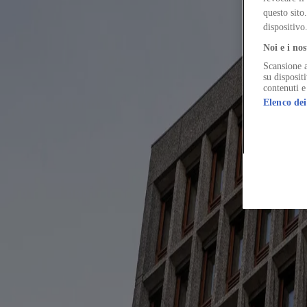
In Oslo, Nordic Office of Architecture and Haptic rebuild the governm
questo sito
dispositivo
Noi e i nos
Scansione a
The Global Architecture Platforfm
su disposit
contenuti e
Elenco dei
Terms of Use
Privacy notice
Accessibility
Hearst.it
Abbonationline.it
Si
Direttore Responsabile – Alessandro Valenti
©2025 HEARST MAGAZINES ITALIA SPA P. IVA 12212110154
Registro imprese di Milano e Cod. Fisc. 0759 2830 157 - Part.Iva 1