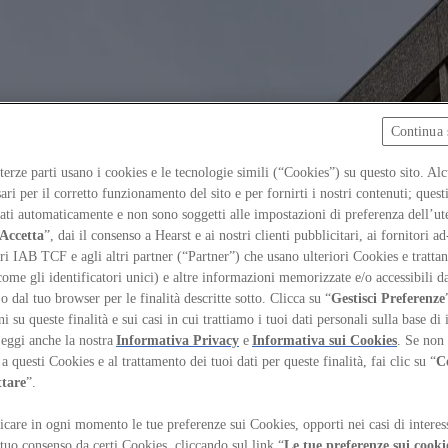
Continua 
 terze parti usano i cookies e le tecnologie simili (“Cookies”) su questo sito. Al
ari per il corretto funzionamento del sito e per fornirti i nostri contenuti; ques
iati automaticamente e non sono soggetti alle impostazioni di preferenza dell’ut
Accetta
”, dai il consenso a Hearst e ai nostri clienti pubblicitari, ai fornitori ad
ri IAB TCF e agli altri partner (“Partner”) che usano ulteriori Cookies e trattano
come gli identificatori unici) e altre informazioni memorizzate e/o accessibili d
 o dal tuo browser per le finalità descritte sotto. Clicca su “
Gestisci Preferenze
 su queste finalità e sui casi in cui trattiamo i tuoi dati personali sulla base di 
Leggi anche la nostra
Informativa Privacy
e
Informativa sui Cookies
. Se non 
a questi Cookies e al trattamento dei tuoi dati per queste finalità, fai clic su “
C
ttare
”.
care in ogni momento le tue preferenze sui Cookies, opporti nei casi di interes
 tuo consenso da certi Cookies, cliccando sul link “
Le tue preferenze sui cooki