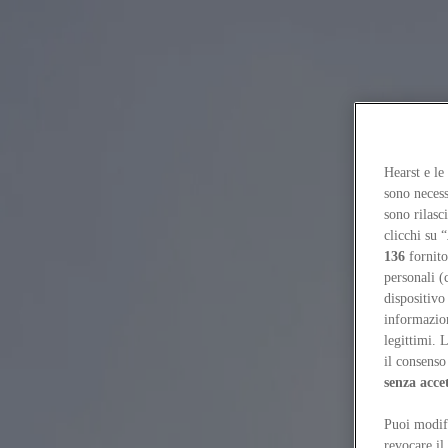
Focus on
Now
Contacts
Hearst e le
EN
sono necess
Log in
sono rilasc
clicchi su “
Home
136
fornito
Tags
personali (
dispositivo
#regjeringskvartalet
informazioni
legittimi. 
#regjeringskvartalet
il consenso 
senza acce
Projects
Puoi modifi
Oslo’s government quarter: designing for bureaucracy
Leonard Ma
revocare il