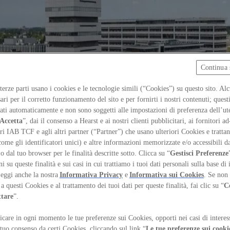
Continua 
 terze parti usano i cookies e le tecnologie simili (“Cookies”) su questo sito. Al
ari per il corretto funzionamento del sito e per fornirti i nostri contenuti; ques
iati automaticamente e non sono soggetti alle impostazioni di preferenza dell’ut
Accetta
”, dai il consenso a Hearst e ai nostri clienti pubblicitari, ai fornitori ad
ri IAB TCF e agli altri partner (“Partner”) che usano ulteriori Cookies e trattano
come gli identificatori unici) e altre informazioni memorizzate e/o accessibili d
 o dal tuo browser per le finalità descritte sotto. Clicca su “
Gestisci Preferenze
 su queste finalità e sui casi in cui trattiamo i tuoi dati personali sulla base di 
Leggi anche la nostra
Informativa Privacy
e
Informativa sui Cookies
. Se non 
a questi Cookies e al trattamento dei tuoi dati per queste finalità, fai clic su “
C
ttare
”.
care in ogni momento le tue preferenze sui Cookies, opporti nei casi di interes
 tuo consenso da certi Cookies, cliccando sul link “
Le tue preferenze sui cooki