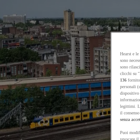
Focus on
Now
Contacts
Hearst e le
EN
sono necess
Log in
sono rilasc
clicchi su “
Home
136
fornito
Tags
personali (
dispositivo
#rotterdam
informazioni
legittimi. 
#rotterdam
il consenso 
senza acce
Essays
Puoi modifi
A roadmap for gender-inclusive public spaces
Dawn Hung
revocare il