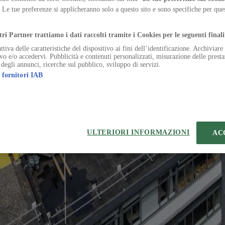
w design can move beyond safety to create agency, dignity and participa
. Le tue preferenze si applicheranno solo a questo sito e sono specifiche per qu
brahams
.
Warehouse into a museum shaped by the logic of its existing structur
tri Partner trattiamo i dati raccolti tramite i Cookies per le seguenti finali
ttiva delle caratteristiche del dispositivo ai fini dell’identificazione. Archiviar
come architectural devices for tourism, public space and climate adapta
ivo e/o accedervi. Pubblicità e contenuti personalizzati, misurazione delle presta
 degli annunci, ricerche sul pubblico, sviluppo di servizi.
 fornitori IAB
ULTERIORI INFORMAZIONI
AC
temap
Preferenze sui Cookies
 | VIA ROBERTO BRACCO, 6, 20159, MILANO - ITALY
221 2110 154 - REA di Milano 116 978 6