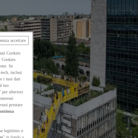
senza accettare
cuni Cookies
ti Cookies
ente. Se
-tech, inclusi
 i tuoi dati
al tuo
” per ulteriori
interessi
vuoi prestare
ontinua
se legittimo o
es
” in fondo a