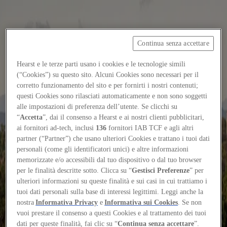
Continua senza accettare
Focus on
Now
Hearst e le terze parti usano i cookies e le tecnologie simili
(“Cookies”) su questo sito. Alcuni Cookies sono necessari per il
Contacts
corretto funzionamento del sito e per fornirti i nostri contenuti;
EN
questi Cookies sono rilasciati automaticamente e non sono soggetti
Log in
alle impostazioni di preferenza dell’utente. Se clicchi su
“
Accetta
”, dai il consenso a Hearst e ai nostri clienti pubblicitari,
ai fornitori ad-tech, inclusi
136
fornitori IAB TCF e agli altri
Home
partner (“Partner”) che usano ulteriori Cookies e trattano i tuoi dati
personali (come gli identificatori unici) e altre informazioni
Tags
memorizzate e/o accessibili dal tuo dispositivo o dal tuo browser
#sararchitecture
per le finalità descritte sotto. Clicca su “
Gestisci Preferenze
” per
ulteriori informazioni su queste finalità e sui casi in cui trattiamo i
#sararchitecture
tuoi dati personali sulla base di interessi legittimi. Leggi anche la
nostra
Informativa Privacy
e
Informativa sui Cookies
. Se non
vuoi prestare il consenso a questi Cookies e al trattamento dei tuoi
Elements
dati per queste finalità, fai clic su “
Continua senza accettare
”.