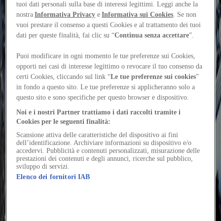
Parlamenti e Pantanella: football off the map
Kamil Dalkir, Chiara
tuoi dati personali sulla base di interessi legittimi. Leggi anche la
Tomassi
nostra
Informativa Privacy
e
Informativa sui Cookies
. Se non
Winners of the Prix du Livre Autoédité from Fondation Henri
vuoi prestare il consenso a questi Cookies e al trattamento dei tuoi
Cartier-Bresson, the photographers trace maps, borders and
territorial identities through CONIFA
dati per queste finalità, fai clic su “
Continua senza accettare
”.
Projects
3 Xemeneies: sport as shared urban practice
Félix Zerdán
Puoi modificare in ogni momento le tue preferenze sui Cookies,
In Barcelona, Leku Studio uses sport markings and minimal
opporti nei casi di interesse legittimo o revocare il tuo consenso da
furniture to turn an urban void into a flexible space for events,
certi Cookies, cliccando sul link “
Le tue preferenze sui cookies
”
skaters and residents
in fondo a questo sito. Le tue preferenze si applicheranno solo a
Projects
Arena Milano in Santa Giulia: an amphitheatre for the present
Marco
questo sito e sono specifiche per questo browser e dispositivo.
Valenti
Noi e i nostri Partner trattiamo i dati raccolti tramite i
In David Chipperfield Architects’s projects, form, circulation, and
Cookies per le seguenti finalità:
urban space converge into an infrastructure that accommodates and
connects
Scansione attiva delle caratteristiche del dispositivo ai fini
People
dell’identificazione. Archiviare informazioni su dispositivo e/o
Godofredo Pereira: contagion and collective space
Kamil Dalkir,
accedervi. Pubblicità e contenuti personalizzati, misurazione delle
prestazioni dei contenuti e degli annunci, ricerche sul pubblico,
Chiara Tomassi
sviluppo di servizi.
In Almada, Pereira shows how sports centers and clubs can sustain
Elenco dei fornitori IAB
assembly, care, and political life, extending far beyond their formal
program
Projects
Shirley Chisholm Recreation Center: more than fitness
Léa Zeitoun
In Brooklyn, Studio Gang pairs sport and community programs in a