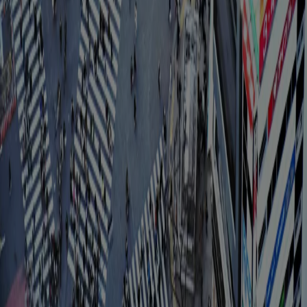
switch roles: shifting from speed to presence, from circulation to
leisure
Essays
The martial origins of Olympic grace in the architecture of
sport
Kamil Dalkir, Chiara Tomassi
From ancient Greece to modern arenas, sports transform violence
into ritual, where architecture measures, disciplines, and stages the
body
Essays
Pace, posture, pause: how architecture codifies walking
Léa Zeitoun
From oversized streets to surveilled interiors, architecture transforms
walking from a democratic act into a spatially regulated ritual
Load more
The Global Architecture Platforfm
Terms of Use
Privacy
notice
Accessibility
Hearst.it
Abbonationline.it
Sitemap
Preferenze sui Cookies