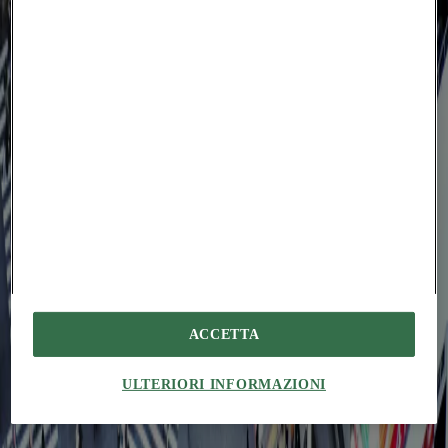
compact civic building shaped by openness, daylight, and
neighborhood care
Projects
Kunshan Olympic Sports Center: beyond spectacle
Guanghui Ding
In Jiangsu, gmp Architects design a football stadium as a structural
and civic landscape, integrated with park, circulation, and everyday
use
Projects
Cittadella dello Sport: more than an arena
Giovanni Santarelli
Barreca & La Varra design a sports complex that moves beyond the
model of the stand-alone arena, combining buildings, services, and
public space
Projects
A textile structure between sport and landscape
Amedeo Legnani
In Brittany, Onze04 Arquitectes turns a sports center into an open-
ended device, where the tensile roof and public space build a new
continuity
Projects
Tammela stadium by JKMM Architects: a part apart
Leonard Ma
ACCETTA
A stadium, housing and retail converge in Tampere, where urban
density and market-driven development reshape the idea of public
infrastructure
ULTERIORI INFORMAZIONI
Essays
When infrastructure becomes a sports field
Mariana Auad Proença
From Minhocão to Ibirapuera, in São Paulo, viaducts and avenues