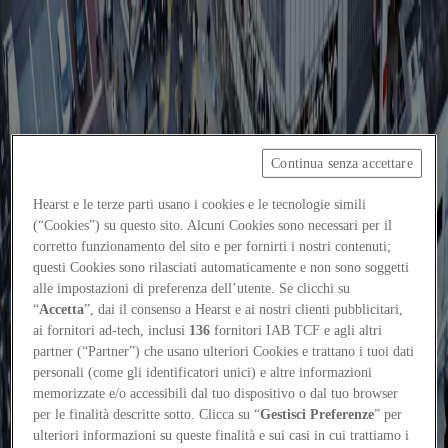
Focus on
Now
Contacts
Continua senza accettare
EN
Hearst e le terze parti usano i cookies e le tecnologie simili
Log in
(“Cookies”) su questo sito. Alcuni Cookies sono necessari per il
corretto funzionamento del sito e per fornirti i nostri contenuti;
Home
questi Cookies sono rilasciati automaticamente e non sono soggetti
alle impostazioni di preferenza dell’utente. Se clicchi su
Tags
“
Accetta
”, dai il consenso a Hearst e ai nostri clienti pubblicitari,
ai fornitori ad-tech, inclusi
136
fornitori IAB TCF e agli altri
#sportscapes
partner (“Partner”) che usano ulteriori Cookies e trattano i tuoi dati
#sportscapes
personali (come gli identificatori unici) e altre informazioni
memorizzate e/o accessibili dal tuo dispositivo o dal tuo browser
per le finalità descritte sotto. Clicca su “
Gestisci Preferenze
” per
People
ulteriori informazioni su queste finalità e sui casi in cui trattiamo i