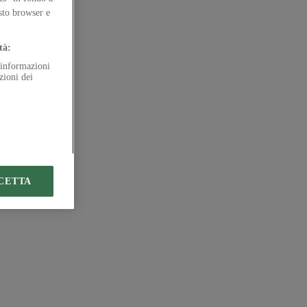
esto browser e
tà:
e informazioni
zioni dei
CETTA