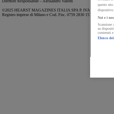
Direttore Responsabile – Alessandro Valenti
questo sito
©2025 HEARST MAGAZINES ITALIA SPA P. IVA 12212110154
dispositivo
Registro imprese di Milano e Cod. Fisc. 0759 2830 157 - Part.Iva 1
Noi e i nos
Scansione a
su disposit
contenuti e
Elenco dei