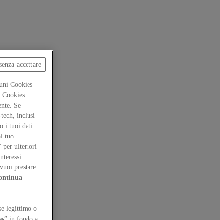
senza accettare
cuni Cookies
ti Cookies
ente. Se
-tech, inclusi
 i tuoi dati
al tuo
” per ulteriori
interessi
vuoi prestare
ontinua
se legittimo o
es
” in fondo a