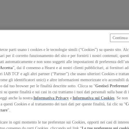
Continua 
 terze parti usano i cookies e le tecnologie simili (“Cookies”) su questo sito. Al
ari per il corretto funzionamento del sito e per fornirti i nostri contenuti; ques
iati automaticamente e non sono soggetti alle impostazioni di preferenza dell’ut
Accetta
”, dai il consenso a Hearst e ai nostri clienti pubblicitari, ai fornitori ad
ri IAB TCF e agli altri partner (“Partner”) che usano ulteriori Cookies e trattano
come gli identificatori unici) e altre informazioni memorizzate e/o accessibili d
 o dal tuo browser per le finalità descritte sotto. Clicca su “
Gestisci Preferenze
 su queste finalità e sui casi in cui trattiamo i tuoi dati personali sulla base di 
Leggi anche la nostra
Informativa Privacy
e
Informativa sui Cookies
. Se non 
a questi Cookies e al trattamento dei tuoi dati per queste finalità, fai clic su “
C
ttare
”.
care in ogni momento le tue preferenze sui Cookies, opporti nei casi di interes
temap
Preferenze sui Cookies
 tuo consenso da certi Cookies, cliccando sul link “
Le tue preferenze sui cooki