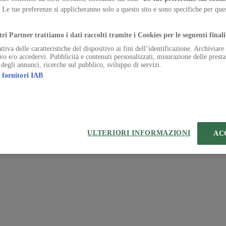
. Le tue preferenze si applicheranno solo a questo sito e sono specifiche per qu
 | VIA ROBERTO BRACCO, 6, 20159, MILANO - ITALY
.
221 2110 154 - REA di Milano 116 978 6
tri Partner trattiamo i dati raccolti tramite i Cookies per le seguenti finali
ttiva delle caratteristiche del dispositivo ai fini dell’identificazione. Archiviar
ivo e/o accedervi. Pubblicità e contenuti personalizzati, misurazione delle presta
 degli annunci, ricerche sul pubblico, sviluppo di servizi.
 fornitori IAB
ULTERIORI INFORMAZIONI
AC