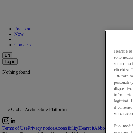
Focus on
Now
Contacts
Hearst e le
EN
sono necess
Log in
sono rilasc
clicchi su “
Nothing found
136
fornito
personali (
dispositivo
informazioni
legittimi. 
il consenso 
The Global Architecture Platforfm
senza acce
Puoi modifi
Terms of Use
Privacy notice
Accessibility
Hearst.it
Abbonationline.it
Si
revocare il