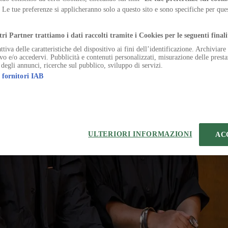
 the gradual making of a campus that extends far beyond manufacturing
. Le tue preferenze si applicheranno solo a questo sito e sono specifiche per qu
.
tri Partner trattiamo i dati raccolti tramite i Cookies per le seguenti finali
ttiva delle caratteristiche del dispositivo ai fini dell’identificazione. Archiviar
ivo e/o accedervi. Pubblicità e contenuti personalizzati, misurazione delle presta
 degli annunci, ricerche sul pubblico, sviluppo di servizi.
 fornitori IAB
temap
Preferenze sui Cookies
 | VIA ROBERTO BRACCO, 6, 20159, MILANO - ITALY
221 2110 154 - REA di Milano 116 978 6
ULTERIORI INFORMAZIONI
AC