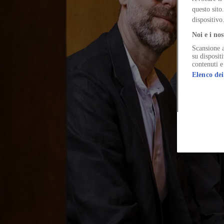
Vitra’s former chairman reflects on patronage, industrial change and
questo sito
dispositivo
Noi e i nos
Scansione a
The Global Architecture Platforfm
su disposit
contenuti e
Elenco dei
Terms of Use
Privacy notice
Accessibility
Hearst.it
Abbonationline.it
Si
Direttore Responsabile – Alessandro Valenti
©2025 HEARST MAGAZINES ITALIA SPA P. IVA 12212110154
Registro imprese di Milano e Cod. Fisc. 0759 2830 157 - Part.Iva 1