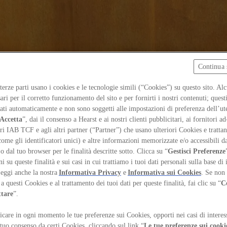
Continua 
 terze parti usano i cookies e le tecnologie simili (“Cookies”) su questo sito. Al
ari per il corretto funzionamento del sito e per fornirti i nostri contenuti; ques
iati automaticamente e non sono soggetti alle impostazioni di preferenza dell’ut
Accetta
”, dai il consenso a Hearst e ai nostri clienti pubblicitari, ai fornitori ad
ri IAB TCF e agli altri partner (“Partner”) che usano ulteriori Cookies e trattano
come gli identificatori unici) e altre informazioni memorizzate e/o accessibili d
 o dal tuo browser per le finalità descritte sotto. Clicca su “
Gestisci Preferenze
 su queste finalità e sui casi in cui trattiamo i tuoi dati personali sulla base di 
Leggi anche la nostra
Informativa Privacy
e
Informativa sui Cookies
. Se non 
a questi Cookies e al trattamento dei tuoi dati per queste finalità, fai clic su “
C
ttare
”.
care in ogni momento le tue preferenze sui Cookies, opporti nei casi di interes
 tuo consenso da certi Cookies, cliccando sul link “
Le tue preferenze sui cooki