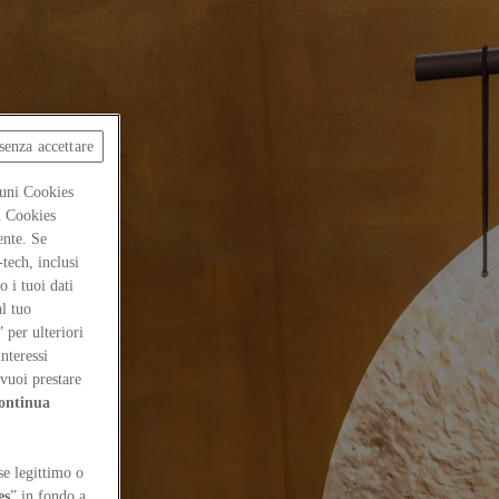
senza accettare
cuni Cookies
ti Cookies
ente. Se
-tech, inclusi
 i tuoi dati
al tuo
” per ulteriori
interessi
vuoi prestare
ontinua
se legittimo o
es
” in fondo a