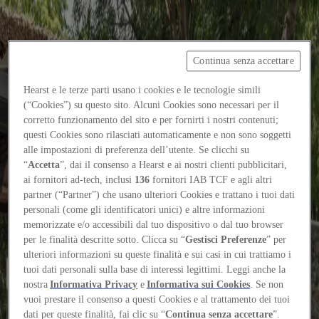
Continua senza accettare
Focus on
Now
Hearst e le terze parti usano i cookies e le tecnologie simili
(“Cookies”) su questo sito. Alcuni Cookies sono necessari per il
Contacts
corretto funzionamento del sito e per fornirti i nostri contenuti;
EN
questi Cookies sono rilasciati automaticamente e non sono soggetti
Log in
alle impostazioni di preferenza dell’utente. Se clicchi su
“
Accetta
”, dai il consenso a Hearst e ai nostri clienti pubblicitari,
ai fornitori ad-tech, inclusi
136
fornitori IAB TCF e agli altri
Home
partner (“Partner”) che usano ulteriori Cookies e trattano i tuoi dati
personali (come gli identificatori unici) e altre informazioni
Tags
memorizzate e/o accessibili dal tuo dispositivo o dal tuo browser
#workspaces
per le finalità descritte sotto. Clicca su “
Gestisci Preferenze
” per
ulteriori informazioni su queste finalità e sui casi in cui trattiamo i
#workspaces
tuoi dati personali sulla base di interessi legittimi. Leggi anche la
nostra
Informativa Privacy
e
Informativa sui Cookies
. Se non
vuoi prestare il consenso a questi Cookies e al trattamento dei tuoi
Projects
dati per queste finalità, fai clic su “
Continua senza accettare
”.