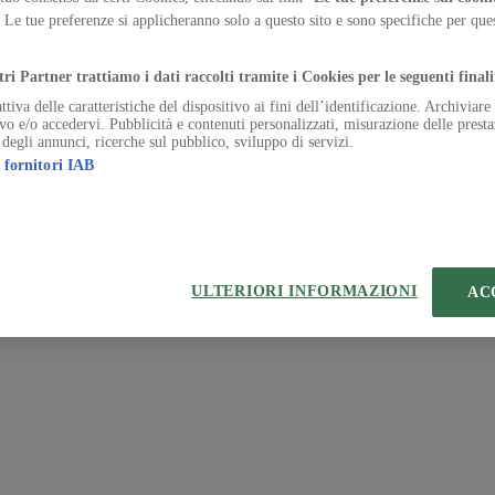
. Le tue preferenze si applicheranno solo a questo sito e sono specifiche per qu
 | VIA ROBERTO BRACCO, 6, 20159, MILANO - ITALY
.
221 2110 154 - REA di Milano 116 978 6
tri Partner trattiamo i dati raccolti tramite i Cookies per le seguenti finali
ttiva delle caratteristiche del dispositivo ai fini dell’identificazione. Archiviar
ivo e/o accedervi. Pubblicità e contenuti personalizzati, misurazione delle presta
 degli annunci, ricerche sul pubblico, sviluppo di servizi.
 fornitori IAB
ULTERIORI INFORMAZIONI
AC