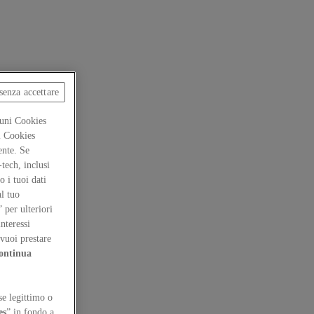
senza accettare
cuni Cookies
ti Cookies
ente. Se
-tech, inclusi
 i tuoi dati
al tuo
” per ulteriori
interessi
vuoi prestare
ontinua
se legittimo o
es
” in fondo a