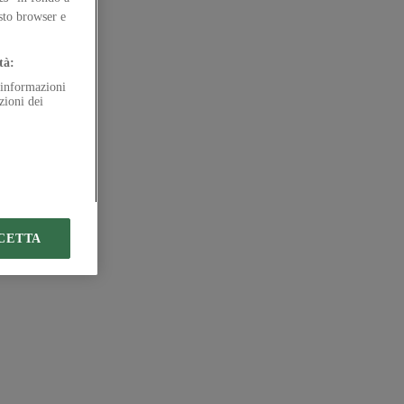
esto browser e
tà:
e informazioni
zioni dei
CETTA