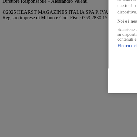
Direttore Responsabile – Alessandro Valenti
questo sito
©2025 HEARST MAGAZINES ITALIA SPA P. IVA 12212110154
dispositivo
Registro imprese di Milano e Cod. Fisc. 0759 2830 157 - Part.Iva 1
Noi e i nos
Scansione a
su disposit
contenuti e
Elenco dei