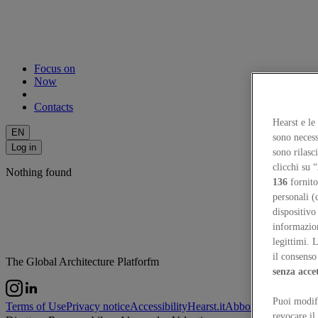
Focus on
Now
Contacts
Hearst e le
EN
sono necess
Log in
sono rilasc
clicchi su “
Nothing found
136
fornito
personali (
dispositivo
informazioni
legittimi. 
il consenso 
The Global Architecture Platforfm
senza acce
Puoi modifi
Terms of Use
Privacy notice
Accessibility
Hearst.it
Abbonationline.it
Si
revocare il