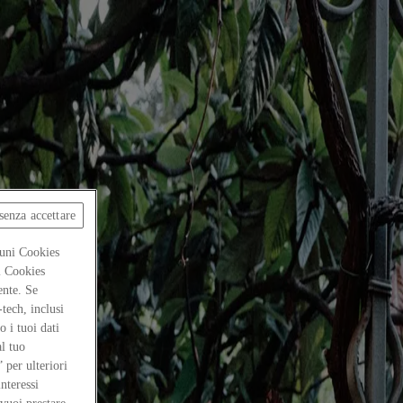
senza accettare
cuni Cookies
ti Cookies
ente. Se
-tech, inclusi
 i tuoi dati
al tuo
” per ulteriori
interessi
urgh. The name ATOMAA derives from the Ancient Greek