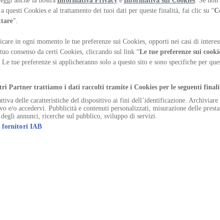
the modern Greek idiom means person. We believe in the human dimension 
Leggi anche la nostra
Informativa Privacy
e
Informativa sui Cookies
. Se non 
ncesco Stelitano
a questi Cookies e al trattamento dei tuoi dati per queste finalità, fai clic su “
C
ttare
”.
care in ogni momento le tue preferenze sui Cookies, opporti nei casi di interes
 tuo consenso da certi Cookies, cliccando sul link “
Le tue preferenze sui cooki
. Le tue preferenze si applicheranno solo a questo sito e sono specifiche per qu
.
tri Partner trattiamo i dati raccolti tramite i Cookies per le seguenti finali
ttiva delle caratteristiche del dispositivo ai fini dell’identificazione. Archiviar
ivo e/o accedervi. Pubblicità e contenuti personalizzati, misurazione delle presta
 degli annunci, ricerche sul pubblico, sviluppo di servizi.
 fornitori IAB