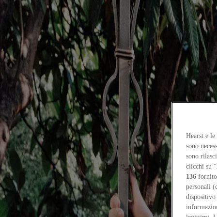
Focus on
Now
Contacts
EN
Log in
Home
Who's who
Hearst e le
sono necess
ATOMAA
sono rilasc
clicchi su “
ATOMAA
136
fornito
personali (
dispositivo
Architecture firm
informazioni
ATOMAA was founded in 2018 by Andrea Del Pedro Pera, Cesare Gal