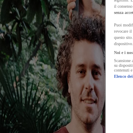
word ἄτομος (átomos, indivisible) which in the ancient and still in 
legittimi. 
the clients but also the artisans who realise the spaces. Portrait by Fra
il consenso 
atomaa.eu
senza acce
Puoi modifi
revocare il
questo sito
dispositivo
Noi e i nos
Scansione a
su disposit
contenuti e
Elenco dei