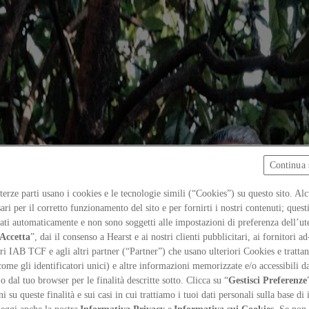
Continua 
 terze parti usano i cookies e le tecnologie simili (“Cookies”) su questo sito. Al
ari per il corretto funzionamento del sito e per fornirti i nostri contenuti; ques
iati automaticamente e non sono soggetti alle impostazioni di preferenza dell’ut
Accetta
”, dai il consenso a Hearst e ai nostri clienti pubblicitari, ai fornitori ad
ri IAB TCF e agli altri partner (“Partner”) che usano ulteriori Cookies e trattano
come gli identificatori unici) e altre informazioni memorizzate e/o accessibili d
 o dal tuo browser per le finalità descritte sotto. Clicca su “
Gestisci Preferenze
 su queste finalità e sui casi in cui trattiamo i tuoi dati personali sulla base di 
ligani and Umberto Maj. The practice is based in Milan and Edinb