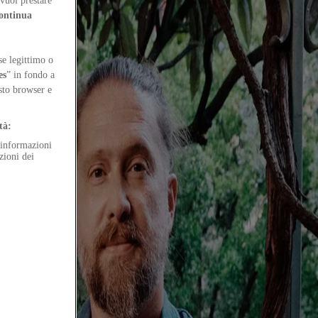
of architecture. The individual is our constant reference. People are
vuoi prestare
ontinua
se legittimo o
es
” in fondo a
esto browser e
tà:
e informazioni
zioni dei