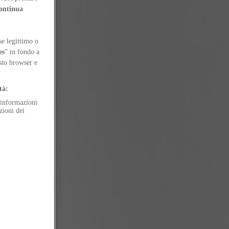
a Dominioni and attends the Walter Tobagi School of Journalism in Milan.
ontinua
se legittimo o
es
” in fondo a
esto browser e
tà:
e informazioni
zioni dei