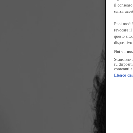
at Corriere della Sera. Interested in architecture, design, art, and cu
il consenso 
senza acce
Puoi modifi
revocare il
questo sito
dispositivo
Noi e i nos
Scansione a
su disposit
contenuti e
Elenco dei