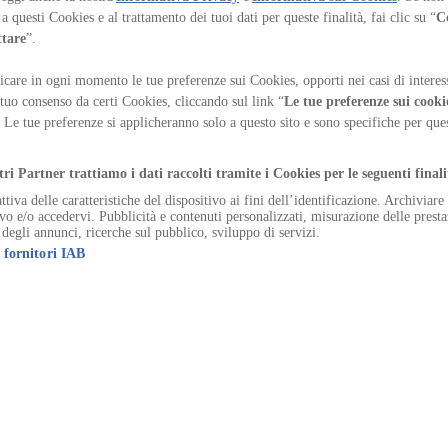
ltural policy, he collaborates with the historical archive of Luigi Cacci
a questi Cookies e al trattamento dei tuoi dati per queste finalità, fai clic su “
C
ttare
”.
care in ogni momento le tue preferenze sui Cookies, opporti nei casi di interes
 tuo consenso da certi Cookies, cliccando sul link “
Le tue preferenze sui cooki
. Le tue preferenze si applicheranno solo a questo sito e sono specifiche per qu
.
tri Partner trattiamo i dati raccolti tramite i Cookies per le seguenti finali
ttiva delle caratteristiche del dispositivo ai fini dell’identificazione. Archiviar
ivo e/o accedervi. Pubblicità e contenuti personalizzati, misurazione delle presta
 degli annunci, ricerche sul pubblico, sviluppo di servizi.
 fornitori IAB