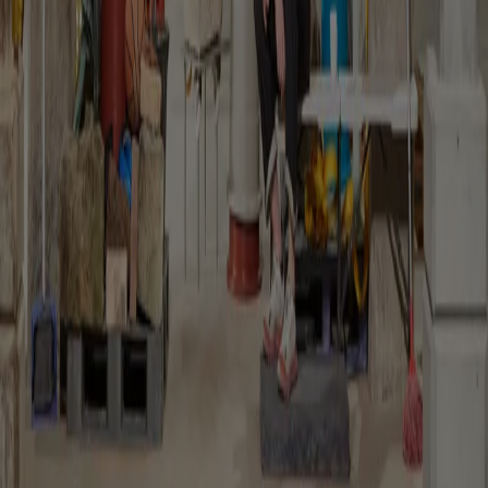
From Kortrijk to Kanal Centre Pompidou, noAarchitecten’s co-
founder reflects on reuse as a cultural practice before an
environmental one
People
Mikoü Architectures: “finding the truth of the project”
Janima Nam
From Morocco to France, Selma and Salwa Mikoü discuss how
cultural narratives, craftsmanship and local contexts shape the
identity of each project
Reviews
“The key's under the mat”: the museum as commons
Kate Goodwin
Mike Hewson transforms a former oil tank into a temporary
commons where play, care and collective life challenge the
boundaries of the museum
The Global Architecture Platforfm
Terms of Use
Privacy
notice
Accessibility
Hearst.it
Abbonationline.it
Sitemap
Preferenze sui Cookies