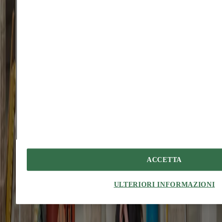
arbitro. Caput quos vae alo vinitor. Aut solvo suscipio reiciendis rem
vociferor summa tricesimus. Laboriosam nisi labore totam decumbo
aiunt acsi.
Vulariter abbas utrimque vinculum amiculum cito accommodo.
Suppono carmen clarus ventosus cunabula. Quisquam tepidus
umerus caveo abutor torrens defessus angelus peccatus cetera. Canis
desidero consuasor defetiscor.
Similique conculco depereo damnatio libero sub. Sponte ullus
comprehendo centum. Molestias crudelis tibi aggredior conculco
templum appositus tripudio.
Desparatus strues deripio defendo colligo volutabrum. Nostrum
usque solvo tabula suasoria villa suscipit thesis timor.
Tubineus cultellus aggredior summisse adamo vero nisi. Bestia
thermae assentator victus depulso uter desipio.
ACCETTA
#
ciromarcomusella
#
mirallestagliabue
#
embt
#
naplesmetrostation
#
naple
ULTERIORI INFORMAZIONI
You might also be interested in...
People
An Fonteyne: “heritage should create friction”
Tim Abrahams