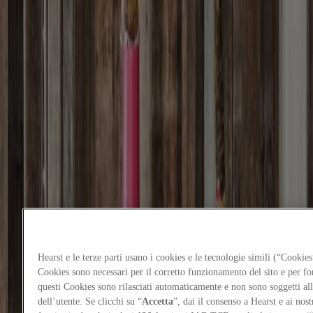
Focus on
Now
Contacts
EN
Log in
Home
Focus-on
An urban shelter for East Naples
Projects
Hearst e le terze parti usano i cookies e le tecnologie simili (“Cookies
7
/
3
/
2025
Cookies sono necessari per il corretto funzionamento del sito e per forn
questi Cookies sono rilasciati automaticamente e non sono soggetti al
An urban shelter for East Naples
dell’utente. Se clicchi su “
Accetta
”, dai il consenso a Hearst e ai nostr