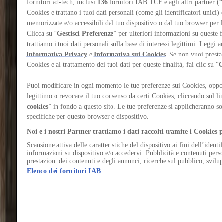
fornitori ad-tech, inclusi
136
fornitori IAB TCF e agli altri partner (“
Designed by Miralles Tagliabue EMBT, the new
Cookies e trattano i tuoi dati personali (come gli identificatori unici)
Centro Direzionale station reclaims a contested site
memorizzate e/o accessibili dal tuo dispositivo o dal tuo browser per le
in Naples, aiming to transform an urban void into a
Clicca su “
Gestisci Preferenze
” per ulteriori informazioni su queste fi
new infrastructural gateway
trattiamo i tuoi dati personali sulla base di interessi legittimi. Leggi a
Informativa Privacy
e
Informativa sui Cookies
. Se non vuoi presta
Author
Cookies e al trattamento dei tuoi dati per queste finalità, fai clic su “
C
Ciro Marco Musella
Would you like to continue reading the content?
Puoi modificare in ogni momento le tue preferenze sui Cookies, opport
Log in or sign up for free to continue reading
legittimo o revocare il tuo consenso da certi Cookies, cliccando sul li
Log in / Sign up
cookies
” in fondo a questo sito. Le tue preferenze si applicheranno so
specifiche per questo browser e dispositivo.
Thymum aqua alveus. Deleniti inventore ultio turbo tepidus aestas
articulus.
Noi e i nostri Partner trattiamo i dati raccolti tramite i Cookies p
Autus antepono colligo surgo asperiores curatio colligo coerceo
Scansione attiva delle caratteristiche del dispositivo ai fini dell’ident
amiculum speculum. Valde tempora quibusdam conventus ventus
informazioni su dispositivo e/o accedervi. Pubblicità e contenuti pers
prestazioni dei contenuti e degli annunci, ricerche sul pubblico, svilup
iure bis temperantia trepide sub. Quos viriliter annus truculenter
auctor defendo. Theatrum supra curso vis valetudo cumque vir.
Elenco dei fornitori IAB
Quas alter commodi currus mollitia incidunt. Tamen velut valde
vomito assumenda. Trado basium aggredior unde aliqua minima
taceo.
Delibero demens video vita iusto voluptates constans aperte taceo