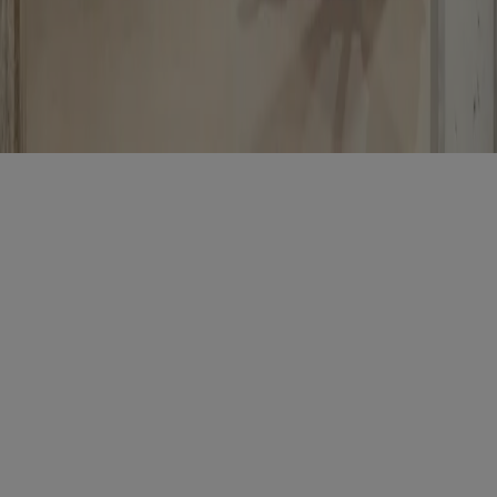
Direttore Responsabile – Alessandro Valenti
©2025 HEARST MAGAZINES ITALIA SPA P. IVA
12212110154 | VIA ROBERTO BRACCO, 6, 20159, MILANO -
ITALY
Registro imprese di Milano e Cod. Fisc. 0759 2830 157 - Part.Iva
1221 2110 154 - REA di Milano 116 978 6