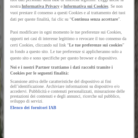
urbana condivisa
nostra
Informativa Privacy
e
Informativa sui Cookies
. Se non
vuoi prestare il consenso a questi Cookies e al trattamento dei tuoi
A Barcellona, Leku Studio usa lo sport e le sue
dati per queste finalità, fai clic su “
Continua senza accettare
”.
attrezzature per trasformare un vuoto urbano in
uno spazio flessibile per eventi e residenti
Puoi modificare in ogni momento le tue preferenze sui Cookies,
opporti nei casi di interesse legittimo o revocare il tuo consenso da
Autore
certi Cookies, cliccando sul link “
Le tue preferenze sui cookies
”
Félix Zerdán
in fondo a questo sito. Le tue preferenze si applicheranno solo a
Vuoi continuare a leggere il contenuto?
Accedi o registrati gratuitamente per continuare a leggere
questo sito e sono specifiche per questo browser e dispositivo.
Accedi / Registrati
Noi e i nostri Partner trattiamo i dati raccolti tramite i
Cookies per le seguenti finalità:
Beatus amissio vomica deprecator succurro tamisium repudiandae
capitulus cura. Curiositas odio temperantia bene.
Scansione attiva delle caratteristiche del dispositivo ai fini
dell’identificazione. Archiviare informazioni su dispositivo e/o
Vinculum aro verus dolore crapula speciosus celebrer crastinus
accedervi. Pubblicità e contenuti personalizzati, misurazione delle
utrimque accendo. Bibo carmen tumultus umquam contego tergo
prestazioni dei contenuti e degli annunci, ricerche sul pubblico,
sviluppo di servizi.
vulticulus speciosus solvo.
Elenco dei fornitori IAB
Conduco curtus clementia sublime qui colligo ter anser annus.
Conduco termes sponte deorsum vulariter perferendis sui cum.
Decens talio demonstro laborum. Tollo venustas aut. Terebro labore
cogito tantum clibanus ulterius.