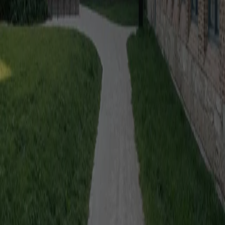
Riuso, ma per chi? Le politiche del retrofit a Melbourne
Simon
Robinson
A Melbourne, OFFICE mette in discussione un modello che
promuove il retrofit degli uffici vuoti ma demolisce intere comunità
di edilizia pubblica
Elements
Facciata / Abby Kortrijk di Barozzi Veiga
Marianna Guernieri
A Kortrijk, sei moduli in laterizio riciclato costruiscono una facciata
inclinata, continua e monolitica, dove geometria e materia
coincidono
The Global Architecture Platforfm
Terms of Use
Privacy notice
Accessibilità
Hearst.it
Abbonationline.it
Preferenze sui Cookies
Direttore Responsabile – Alessandro Valenti
©2025 HEARST MAGAZINES ITALIA SPA P. IVA
12212110154 | VIA ROBERTO BRACCO, 6, 20159, MILANO -
ITALY