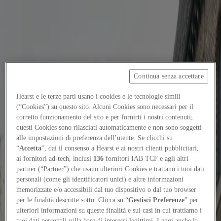
Focus on
Now
Contatti
Continua senza accettare
IT
Hearst e le terze parti usano i cookies e le tecnologie simili
Log in
(“Cookies”) su questo sito. Alcuni Cookies sono necessari per il
corretto funzionamento del sito e per fornirti i nostri contenuti;
questi Cookies sono rilasciati automaticamente e non sono soggetti
Home
alle impostazioni di preferenza dell’utente. Se clicchi su
Focus-on
“
Accetta
”, dai il consenso a Hearst e ai nostri clienti pubblicitari,
ai fornitori ad-tech, inclusi
136
fornitori IAB TCF e agli altri
3 Xemeneies: lo sport come pratica urbana condivisa
partner (“Partner”) che usano ulteriori Cookies e trattano i tuoi dati
personali (come gli identificatori unici) e altre informazioni
Projects
5
/
7
/
2026
memorizzate e/o accessibili dal tuo dispositivo o dal tuo browser
per le finalità descritte sotto. Clicca su “
Gestisci Preferenze
” per
3 Xemeneies: lo sport come pratica
ulteriori informazioni su queste finalità e sui casi in cui trattiamo i
tuoi dati personali sulla base di interessi legittimi. Leggi anche la