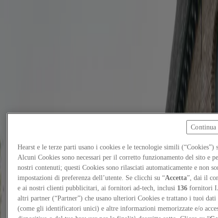
Focus on
Now
Contatti
IT
Log in
Home
Continua 
Focus-on
Hearst e le terze parti usano i cookies e le tecnologie simili (“Cookies”) 
Alcuni Cookies sono necessari per il corretto funzionamento del sito e per
Il quartiere governativo di Oslo: progettare per la burocrazia
nostri contenuti; questi Cookies sono rilasciati automaticamente e non so
impostazioni di preferenza dell’utente. Se clicchi su “
Accetta
”, dai il c
Projects
5
/
9
/
2026
e ai nostri clienti pubblicitari, ai fornitori ad-tech, inclusi
136
fornitori 
altri partner (“Partner”) che usano ulteriori Cookies e trattano i tuoi dati
Il quartiere governativo di Oslo:
(come gli identificatori unici) e altre informazioni memorizzate e/o acces