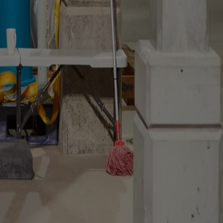
le
 ogni progetto
i del museo