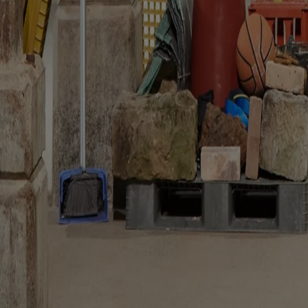
Potrebbe interessarti anche...
People
An Fonteyne: “il patrimonio deve creare attrito”
Tim Abrahams
Da Kortrijk al Kanal Centre Pompidou, la cofondatrice di noAarchitect
People
Mikoü Architectures: “cogliere la verità del progetto”
Janima Nam
Dal Marocco alla Francia, Selma e Salwa Mikoü riflettono su come narraz
Reviews
“The key's under the mat”: il museo come spazio comune
Kate Good
Mike Hewson trasforma un ex serbatoio petrolifero in uno spazio condi
The Global Architecture Platforfm
Terms of Use
Privacy notice
Accessibilità
Hearst.it
Abbonationline.it
Pr
Direttore Responsabile – Alessandro Valenti
©2025 HEARST MAGAZINES ITALIA SPA P. IVA 12212110154
Registro imprese di Milano e Cod. Fisc. 0759 2830 157 - Part.Iva 1