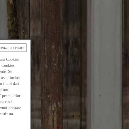
senza accettare
cuni Cookies
ti Cookies
ente. Se
-tech, inclusi
 i tuoi dati
al tuo
” per ulteriori
interessi
vuoi prestare
ontinua