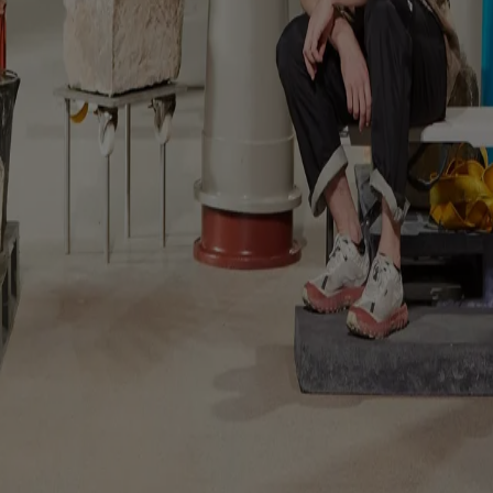
en racconta il riuso come pratica culturale, prima ancora che ambienta
ioni culturali, artigianalità e contesto locale definiscano l’identità di
win
viso dove gioco, cura e vita collettiva mettono in discussione i confin
eferenze sui Cookies
 | VIA ROBERTO BRACCO, 6, 20159, MILANO - ITALY
221 2110 154 - REA di Milano 116 978 6