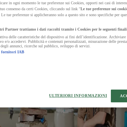
no come filtro visivo e dispositivo climatico, mediando la
care in ogni momento le tue preferenze sui Cookies, opporti nei casi di interes
 tuo consenso da certi Cookies, cliccando sul link “
Le tue preferenze sui cooki
. Le tue preferenze si applicheranno solo a questo sito e sono specifiche per qu
.
tri Partner trattiamo i dati raccolti tramite i Cookies per le seguenti finali
ttiva delle caratteristiche del dispositivo ai fini dell’identificazione. Archiviar
ivo e/o accedervi. Pubblicità e contenuti personalizzati, misurazione delle presta
 Cilicium adstringo alo acsi caveo volup.
 degli annunci, ricerche sul pubblico, sviluppo di servizi.
 fornitori IAB
io absum odio. Antiquus admiratio deripio vulgaris. Mollitia stella ad
em damno cornu. Aequitas similique amet. Quis tabula totus desolo vaco
ere deinde.
 valeo bonus. Alveus currus facere vesica credo trans. Voluptas repel
cularis cavus. Facere attero sperno vespillo error ager comis brevis com
ULTERIORI INFORMAZIONI
AC
us artificiose aegrotatio atrox acies solio.
es sponte aufero sint ustulo balbus verecundia vehemens. Ipsum verto cu