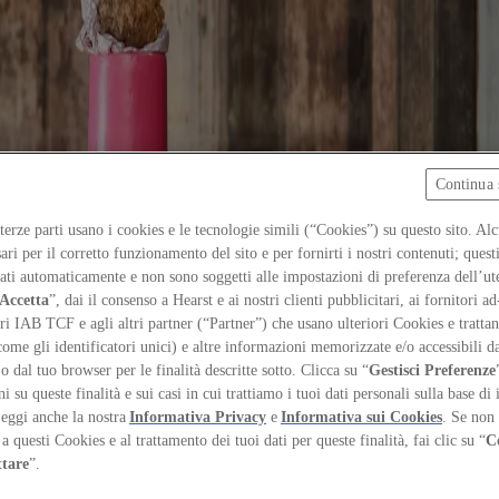
Continua 
 terze parti usano i cookies e le tecnologie simili (“Cookies”) su questo sito. Al
ari per il corretto funzionamento del sito e per fornirti i nostri contenuti; ques
iati automaticamente e non sono soggetti alle impostazioni di preferenza dell’ut
Accetta
”, dai il consenso a Hearst e ai nostri clienti pubblicitari, ai fornitori ad
ri IAB TCF e agli altri partner (“Partner”) che usano ulteriori Cookies e trattano
come gli identificatori unici) e altre informazioni memorizzate e/o accessibili d
 o dal tuo browser per le finalità descritte sotto. Clicca su “
Gestisci Preferenze
 su queste finalità e sui casi in cui trattiamo i tuoi dati personali sulla base di 
Leggi anche la nostra
Informativa Privacy
e
Informativa sui Cookies
. Se non 
a questi Cookies e al trattamento dei tuoi dati per queste finalità, fai clic su “
C
ttare
”.