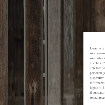
Focus on
Now
Contatti
IT
Hearst e le
Log in
sono necess
Home
sono rilasc
clicchi su “
Focus-on
136
fornito
personali (
Finestra / Fluted Volume di Studio UF+O
dispositivo
Elements
informazioni
3
/
29
/
2026
legittimi. 
il consenso 
Finestra / Fluted Volume di Studio UF+O
senza acce