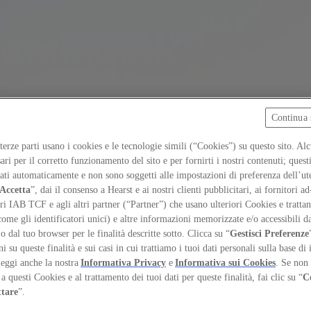
Continua 
 terze parti usano i cookies e le tecnologie simili (“Cookies”) su questo sito. Al
ari per il corretto funzionamento del sito e per fornirti i nostri contenuti; ques
iati automaticamente e non sono soggetti alle impostazioni di preferenza dell’ut
Accetta
”, dai il consenso a Hearst e ai nostri clienti pubblicitari, ai fornitori ad
ri IAB TCF e agli altri partner (“Partner”) che usano ulteriori Cookies e trattano
come gli identificatori unici) e altre informazioni memorizzate e/o accessibili d
 o dal tuo browser per le finalità descritte sotto. Clicca su “
Gestisci Preferenze
 su queste finalità e sui casi in cui trattiamo i tuoi dati personali sulla base di 
Leggi anche la nostra
Informativa Privacy
e
Informativa sui Cookies
. Se non 
a questi Cookies e al trattamento dei tuoi dati per queste finalità, fai clic su “
C
itico
ttare
”.