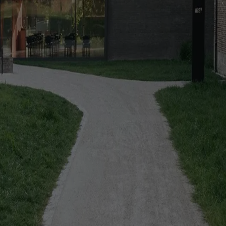
a un cortile condiviso, pensato per la vita quotidiana dei suoi abitanti
son
retrofit degli uffici vuoti ma demolisce intere comunità di edilizia p
 inclinata, continua e monolitica, dove geometria e materia coincidono
eferenze sui Cookies