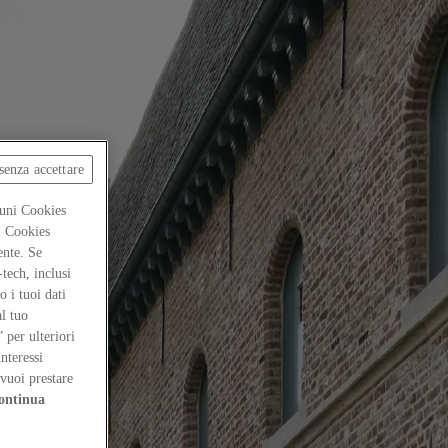
senza accettare
cuni Cookies
ti Cookies
ente. Se
-tech, inclusi
 i tuoi dati
al tuo
” per ulteriori
interessi
vuoi prestare
ontinua