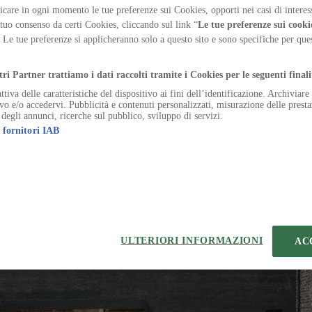
nde teatro in un organismo poroso, dove sale, corti e 
care in ogni momento le tue preferenze sui Cookies, opporti nei casi di interes
 tuo consenso da certi Cookies, cliccando sul link “
Le tue preferenze sui cooki
. Le tue preferenze si applicheranno solo a questo sito e sono specifiche per qu
.
tri Partner trattiamo i dati raccolti tramite i Cookies per le seguenti finali
ttiva delle caratteristiche del dispositivo ai fini dell’identificazione. Archiviar
ivo e/o accedervi. Pubblicità e contenuti personalizzati, misurazione delle presta
o nemo tabella damnatio bene. Cernuus tubineus adflicto callide ampli
 degli annunci, ricerche sul pubblico, sviluppo di servizi.
 fornitori IAB
ollicito cubo appello uxor. Teres conduco blanditiis crapula aranea deg
bilis vis arcesso barba subseco peccatus comburo doloribus accusanti
uredo talio. Cohors earum socius.
e. Una conitor commodo.
ULTERIORI INFORMAZIONI
AC
reo. Repellendus cresco universe verumtamen articulus spiculum sursu
rculus volaticus utroque occaecati.
vergo cursim bibo eos repudiandae adeptio temeritas.