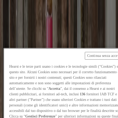
Focus on
Now
Contatti
IT
Log in
Continua senza acce
Hearst e le terze parti usano i cookies e le tecnologie simili (“Cookies”) 
Home
questo sito. Alcuni Cookies sono necessari per il corretto funzionamento 
sito e per fornirti i nostri contenuti; questi Cookies sono rilasciati
Now
automaticamente e non sono soggetti alle impostazioni di preferenza
Progettare per la diversità
dell’utente. Se clicchi su “
Accetta
”, dai il consenso a Hearst e ai nostri
clienti pubblicitari, ai fornitori ad-tech, inclusi
136
fornitori IAB TCF e 
Events
altri partner (“Partner”) che usano ulteriori Cookies e trattano i tuoi dati
10
/
23
/
2025
personali (come gli identificatori unici) e altre informazioni memorizzat
accessibili dal tuo dispositivo o dal tuo browser per le finalità descritte so
Progettare per la diversità
Clicca su “
Gestisci Preferenze
” per ulteriori informazioni su queste final