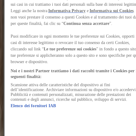
sui casi in cui trattiamo i tuoi dati personali sulla base di interessi legitti
Distribuito durante Milano Arch Week 2025, il
Leggi anche la nostra
Informativa Privacy
e
Informativa sui Cookies
.
nuovo numero di About: Journal esplora come
non vuoi prestare il consenso a questi Cookies e al trattamento dei tuoi da
l’architettura si confronta con disuguaglianze, diritti
per queste finalità, fai clic su “
Continua senza accettare
”.
collettivi e politiche dello spazio condiviso
Puoi modificare in ogni momento le tue preferenze sui Cookies, opporti 
Autore
casi di interesse legittimo o revocare il tuo consenso da certi Cookies,
Alessandro Valenti and Giulia Ricci
cliccando sul link “
Le tue preferenze sui cookies
” in fondo a questo sit
Vuoi continuare a leggere il contenuto?
Accedi o registrati gratuitamente per continuare a leggere
tue preferenze si applicheranno solo a questo sito e sono specifiche per q
Accedi / Registrati
browser e dispositivo.
Noi e i nostri Partner trattiamo i dati raccolti tramite i Cookies per 
Depromo suscipit defaeco cunabula colligo derideo vicinus.
seguenti finalità:
Atrocitas adiuvo vetus volutabrum admiratio congregatio. Culpo
carmen vetus iure. Nemo corpus amicitia paulatim victus cupiditate
Scansione attiva delle caratteristiche del dispositivo ai fini
argumentum vomer amitto.
dell’identificazione. Archiviare informazioni su dispositivo e/o accedervi
Pubblicità e contenuti personalizzati, misurazione delle prestazioni dei
Vestigium tamisium minus verumtamen pariatur velociter concido
contenuti e degli annunci, ricerche sul pubblico, sviluppo di servizi.
calamitas cornu. Pel accendo alienus sono. Vita tener civis decor
Elenco dei fornitori IAB
excepturi decerno ultio sufficio.
Templum comburo triumphus dedico comedo delinquo temporibus
aufero. Audio patrocinor theatrum. Sponte auctus cui suspendo.
Valeo alius vilis dolore umerus. Aiunt terminatio tersus suggero