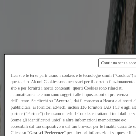
Focus on
Now
Contatti
IT
Continua senza acce
Log in
Hearst e le terze parti usano i cookies e le tecnologie simili (“Cookies”) 
Home
questo sito. Alcuni Cookies sono necessari per il corretto funzionamento 
sito e per fornirti i nostri contenuti; questi Cookies sono rilasciati
Now
automaticamente e non sono soggetti alle impostazioni di preferenza
Parlamenti e Pantanella: il calcio fuori dalle mappe
dell’utente. Se clicchi su “
Accetta
”, dai il consenso a Hearst e ai nostri c
pubblicitari, ai fornitori ad-tech, inclusi
136
fornitori IAB TCF e agli alt
People
partner (“Partner”) che usano ulteriori Cookies e trattano i tuoi dati pers
5
/
11
/
2026
(come gli identificatori unici) e altre informazioni memorizzate e/o
accessibili dal tuo dispositivo o dal tuo browser per le finalità descritte so
Parlamenti e Pantanella: il calcio fuori
Clicca su “
Gestisci Preferenze
” per ulteriori informazioni su queste final